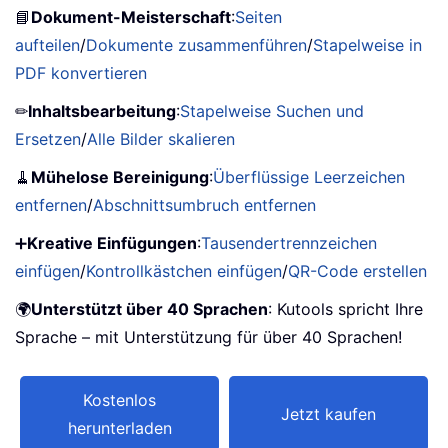
📘
Dokument-Meisterschaft
:
Seiten
aufteilen
/
Dokumente zusammenführen
/
Stapelweise in
PDF konvertieren
✏
Inhaltsbearbeitung
:
Stapelweise Suchen und
Ersetzen
/
Alle Bilder skalieren
🧹
Mühelose Bereinigung
:
Überflüssige Leerzeichen
entfernen
/
Abschnittsumbruch entfernen
➕
Kreative Einfügungen
:
Tausendertrennzeichen
einfügen
/
Kontrollkästchen einfügen
/
QR-Code erstellen
🌍
Unterstützt über 40 Sprachen
: Kutools spricht Ihre
Sprache – mit Unterstützung für über 40 Sprachen!
Kostenlos
Jetzt kaufen
herunterladen