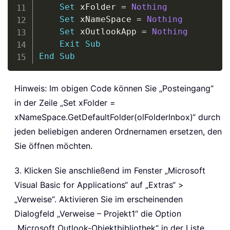
Set
 xFolder 
=
Nothing
Set
 xNameSpace 
=
Nothing
Set
 xOutlookApp 
=
Nothing
Exit
Sub
End
Sub
Hinweis: Im obigen Code können Sie „Posteingang“
in der Zeile „Set xFolder =
xNameSpace.GetDefaultFolder(olFolderInbox)“ durch
jeden beliebigen anderen Ordnernamen ersetzen, den
Sie öffnen möchten.
3. Klicken Sie anschließend im Fenster „Microsoft
Visual Basic for Applications“ auf „Extras“ >
„Verweise“. Aktivieren Sie im erscheinenden
Dialogfeld „Verweise – Projekt1“ die Option
„Microsoft Outlook-Objektbibliothek“ in der Liste