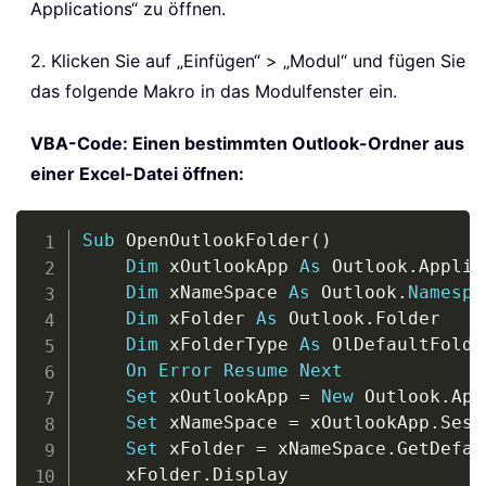
Applications“ zu öffnen.
2. Klicken Sie auf „Einfügen“ > „Modul“ und fügen Sie
das folgende Makro in das Modulfenster ein.
VBA-Code: Einen bestimmten Outlook-Ordner aus
einer Excel-Datei öffnen:
Copy
Sub
 OpenOutlookFolder
(
)
Dim
 xOutlookApp 
As
 Outlook
.
Applic
Dim
 xNameSpace 
As
 Outlook
.
Namespa
Dim
 xFolder 
As
 Outlook
.
Folder

Dim
 xFolderType 
As
 OlDefaultFolder
On
Error
Resume
Next
Set
 xOutlookApp 
=
New
 Outlook
.
App
Set
 xNameSpace 
=
 xOutlookApp
.
Sess
Set
 xFolder 
=
 xNameSpace
.
GetDefau
    xFolder
.
Display
