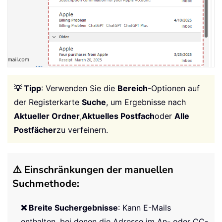
💡 Tipp
: Verwenden Sie die
Bereich
-Optionen auf
der Registerkarte
Suche
, um Ergebnisse nach
Aktueller Ordner
,
Aktuelles Postfach
oder
Alle
Postfächer
zu verfeinern.
⚠️ Einschränkungen der manuellen
Suchmethode:
❌ Breite Suchergebnisse
: Kann E-Mails
enthalten, bei denen die Adresse im An- oder CC-