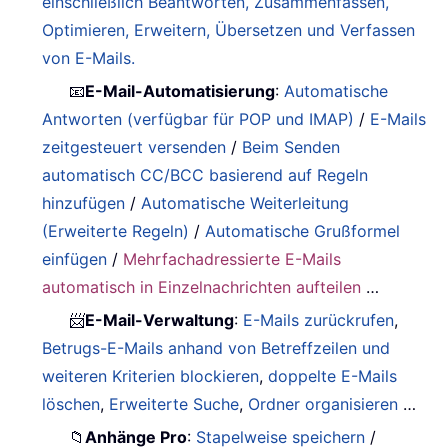
einschließlich Beantworten, Zusammenfassen,
Optimieren, Erweitern, Übersetzen und Verfassen
von E-Mails.
📧
E-Mail-Automatisierung
:
Automatische
Antworten (verfügbar für POP und IMAP)
/
E-Mails
zeitgesteuert versenden
/
Beim Senden
automatisch CC/BCC basierend auf Regeln
hinzufügen
/
Automatische Weiterleitung
(Erweiterte Regeln)
/
Automatische Grußformel
einfügen
/
Mehrfachadressierte E-Mails
automatisch in Einzelnachrichten aufteilen
…
📨
E-Mail-Verwaltung
:
E-Mails zurückrufen
,
Betrugs-E-Mails anhand von Betreffzeilen und
weiteren Kriterien blockieren
,
doppelte E-Mails
löschen
,
Erweiterte Suche
,
Ordner organisieren
…
📁
Anhänge Pro
:
Stapelweise speichern
/