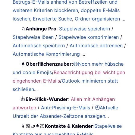
Betrugs-E-Mails anhand von Betreffzeilen und
weiteren Kriterien blockieren
,
doppelte E-Mails
löschen
,
Erweiterte Suche
,
Ordner organisieren
…
📁
Anhänge Pro
:
Stapelweise speichern
/
Stapelweise lösen
/
Stapelweise komprimieren
/
Automatisch speichern
/
Automatisch abtrennen
/
Automatische Komprimierung
…
🌟
Oberflächenzauber
:
😊Noch mehr hübsche
und coole Emojis
/
Benachrichtigung bei wichtigen
eingehenden E-Mails
/
Outlook minimieren statt
schließen
...
👍
Ein-Klick-Wunder
:
Allen mit Anhängen
antworten
/
Anti-Phishing-E-Mails
/
🕘Aktuelle
Uhrzeit der Absender-Zeitzone anzeigen
...
👩🏼‍🤝‍👩🏻
Kontakte & Kalender
:
Stapelweise
Kontakte aus ausgewählten E-Mails