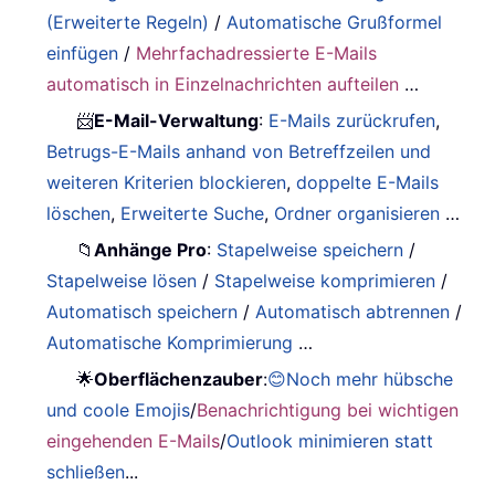
(Erweiterte Regeln)
/
Automatische Grußformel
einfügen
/
Mehrfachadressierte E-Mails
automatisch in Einzelnachrichten aufteilen
…
📨
E-Mail-Verwaltung
:
E-Mails zurückrufen
,
Betrugs-E-Mails anhand von Betreffzeilen und
weiteren Kriterien blockieren
,
doppelte E-Mails
löschen
,
Erweiterte Suche
,
Ordner organisieren
…
📁
Anhänge Pro
:
Stapelweise speichern
/
Stapelweise lösen
/
Stapelweise komprimieren
/
Automatisch speichern
/
Automatisch abtrennen
/
Automatische Komprimierung
…
🌟
Oberflächenzauber
:
😊Noch mehr hübsche
und coole Emojis
/
Benachrichtigung bei wichtigen
eingehenden E-Mails
/
Outlook minimieren statt
schließen
...