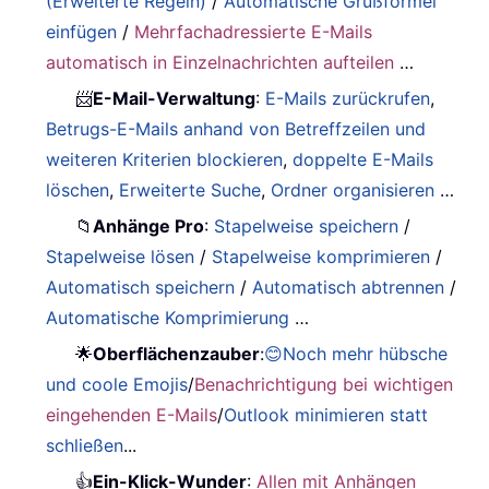
(Erweiterte Regeln)
/
Automatische Grußformel
einfügen
/
Mehrfachadressierte E-Mails
automatisch in Einzelnachrichten aufteilen
…
📨
E-Mail-Verwaltung
:
E-Mails zurückrufen
,
Betrugs-E-Mails anhand von Betreffzeilen und
weiteren Kriterien blockieren
,
doppelte E-Mails
löschen
,
Erweiterte Suche
,
Ordner organisieren
…
📁
Anhänge Pro
:
Stapelweise speichern
/
Stapelweise lösen
/
Stapelweise komprimieren
/
Automatisch speichern
/
Automatisch abtrennen
/
Automatische Komprimierung
…
🌟
Oberflächenzauber
:
😊Noch mehr hübsche
und coole Emojis
/
Benachrichtigung bei wichtigen
eingehenden E-Mails
/
Outlook minimieren statt
schließen
...
👍
Ein-Klick-Wunder
:
Allen mit Anhängen