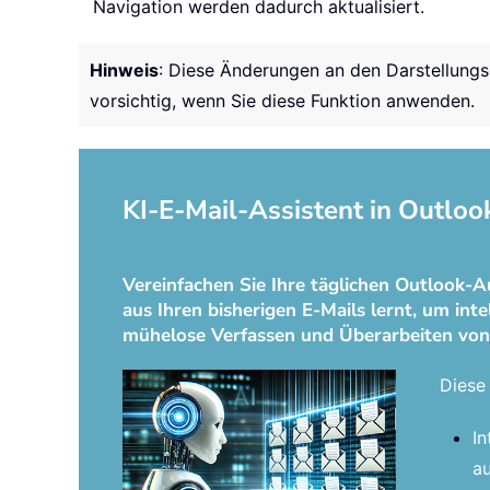
Navigation werden dadurch aktualisiert.
Hinweis
: Diese Änderungen an den Darstellungs
vorsichtig, wenn Sie diese Funktion anwenden.
KI-E-Mail-Assistent in Outloo
Vereinfachen Sie Ihre täglichen Outlook-A
aus Ihren bisherigen E-Mails lernt, um int
mühelose Verfassen und Überarbeiten von
Diese 
In
au