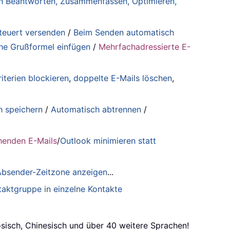
lich Beantworten, Zusammenfassen, Optimieren,
steuert versenden
/
Beim Senden automatisch
he Grußformel einfügen
/
Mehrfachadressierte E-
iterien blockieren
,
doppelte E-Mails löschen
,
h speichern
/
Automatisch abtrennen
/
henden E-Mails
/
Outlook minimieren statt
 Absender-Zeitzone anzeigen
...
taktgruppe in einzelne Kontakte
ösisch, Chinesisch und über 40 weitere Sprachen!