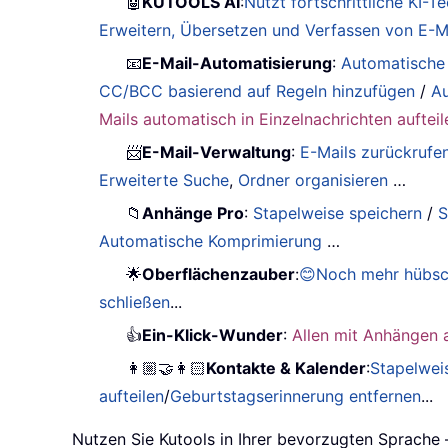
🤖
KUTOOLS AI
:
Nutzt fortschrittliche KI-
Erweitern, Übersetzen und Verfassen von E-Ma
📧
E-Mail-Automatisierung
:
Automatische
CC/BCC basierend auf Regeln hinzufügen
/
Au
Mails automatisch in Einzelnachrichten aufteil
📨
E-Mail-Verwaltung
:
E-Mails zurückrufe
Erweiterte Suche
,
Ordner organisieren
…
📁
Anhänge Pro
:
Stapelweise speichern
/
S
Automatische Komprimierung
…
🌟
Oberflächenzauber
:
😊Noch mehr hübsc
schließen
...
👍
Ein-Klick-Wunder
:
Allen mit Anhängen 
👩🏼‍🤝‍👩🏻
Kontakte & Kalender
:
Stapelwei
aufteilen
/
Geburtstagserinnerung entfernen
...
Nutzen Sie Kutools in Ihrer bevorzugten Sprache 