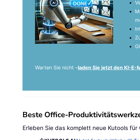
Ve
Mü
me
In
Zu
Gl
Warten Sie nicht –
laden Sie jetzt den KI-E
Beste Office-Produktivitätswerk
Erleben Sie das komplett neue Kutools für