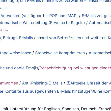
Technologie, um E-Mails mühelos zu verwalten – einschließ
ils.
 Antworten (verfügbar für POP und IMAP)
/
E-Mails zeitge
tomatische Weiterleitung (Erweiterte Regeln)
/
Automatisc
en
…
n
,
Betrugs-E-Mails anhand von Betreffzeilen und weiteren Kr
tapelweise lösen
/
Stapelweise komprimieren
/
Automatisc
he und coole Emojis
/
Benachrichtigung bei wichtigen einge
antworten
/
Anti-Phishing-E-Mails
/
🕘Aktuelle Uhrzeit der
se Kontakte aus ausgewählten E-Mails hinzufügen
/
Eine Kon
– mit Unterstützung für Englisch, Spanisch, Deutsch, Franz