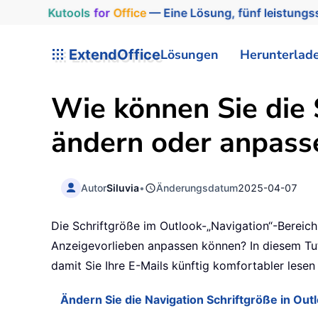
Kutools
for
Office
— Eine Lösung, fünf leistungss
ExtendOffice
Lösungen
Herunterlad
Wie können Sie die 
ändern oder anpass
Autor
Siluvia
•
Änderungsdatum
2025-04-07
Die Schriftgröße im Outlook-„Navigation“-Bereich 
Anzeigevorlieben anpassen können? In diesem Tuto
damit Sie Ihre E-Mails künftig komfortabler lesen
Ändern Sie die Navigation Schriftgröße in Out