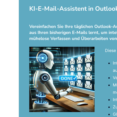
KI-E-Mail-Assistent in Outloo
Vereinfachen Sie Ihre täglichen Outlook-A
aus Ihren bisherigen E-Mails lernt, um int
mühelose Verfassen und Überarbeiten von
Diese 
In
au
Ve
Mü
me
In
Zu
Gl