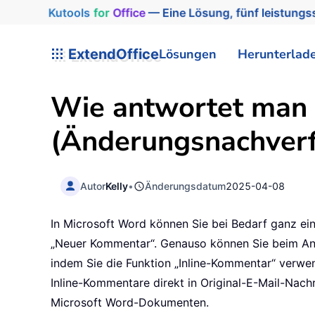
Kutools
for
Office
— Eine Lösung, fünf leistungss
ExtendOffice
Lösungen
Herunterlad
Wie antwortet man 
(Änderungsnachverf
Autor
Kelly
•
Änderungsdatum
2025-04-08
In Microsoft Word können Sie bei Bedarf ganz ei
„Neuer Kommentar“. Genauso können Sie beim Ant
indem Sie die Funktion „Inline-Kommentar“ verwen
Inline-Kommentare direkt in Original-E-Mail-Nach
Microsoft Word-Dokumenten.