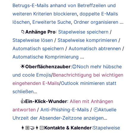
Betrugs-E-Mails anhand von Betreffzeilen und
weiteren Kriterien blockieren
,
doppelte E-Mails
löschen
,
Erweiterte Suche
,
Ordner organisieren
…
📁
Anhänge Pro
:
Stapelweise speichern
/
Stapelweise lösen
/
Stapelweise komprimieren
/
Automatisch speichern
/
Automatisch abtrennen
/
Automatische Komprimierung
…
🌟
Oberflächenzauber
:
😊Noch mehr hübsche
und coole Emojis
/
Benachrichtigung bei wichtigen
eingehenden E-Mails
/
Outlook minimieren statt
schließen
...
👍
Ein-Klick-Wunder
:
Allen mit Anhängen
antworten
/
Anti-Phishing-E-Mails
/
🕘Aktuelle
Uhrzeit der Absender-Zeitzone anzeigen
...
👩🏼‍🤝‍👩🏻
Kontakte & Kalender
:
Stapelweise