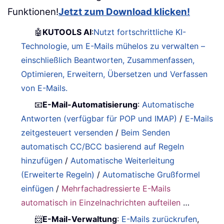
Funktionen!
Jetzt zum Download klicken!
🤖
KUTOOLS AI
:
Nutzt fortschrittliche KI-
Technologie, um E-Mails mühelos zu verwalten –
einschließlich Beantworten, Zusammenfassen,
Optimieren, Erweitern, Übersetzen und Verfassen
von E-Mails.
📧
E-Mail-Automatisierung
:
Automatische
Antworten (verfügbar für POP und IMAP)
/
E-Mails
zeitgesteuert versenden
/
Beim Senden
automatisch CC/BCC basierend auf Regeln
hinzufügen
/
Automatische Weiterleitung
(Erweiterte Regeln)
/
Automatische Grußformel
einfügen
/
Mehrfachadressierte E-Mails
automatisch in Einzelnachrichten aufteilen
…
📨
E-Mail-Verwaltung
:
E-Mails zurückrufen
,