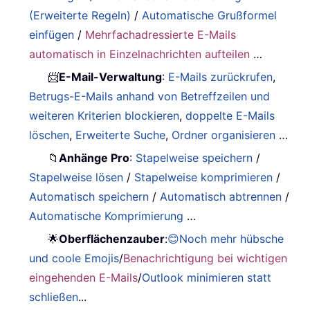
(Erweiterte Regeln)
/
Automatische Grußformel
einfügen
/
Mehrfachadressierte E-Mails
automatisch in Einzelnachrichten aufteilen
…
📨
E-Mail-Verwaltung
:
E-Mails zurückrufen
,
Betrugs-E-Mails anhand von Betreffzeilen und
weiteren Kriterien blockieren
,
doppelte E-Mails
löschen
,
Erweiterte Suche
,
Ordner organisieren
…
📁
Anhänge Pro
:
Stapelweise speichern
/
Stapelweise lösen
/
Stapelweise komprimieren
/
Automatisch speichern
/
Automatisch abtrennen
/
Automatische Komprimierung
…
🌟
Oberflächenzauber
:
😊Noch mehr hübsche
und coole Emojis
/
Benachrichtigung bei wichtigen
eingehenden E-Mails
/
Outlook minimieren statt
schließen
...