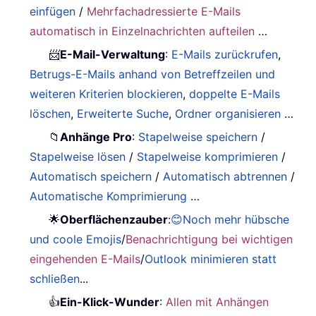
einfügen
/
Mehrfachadressierte E-Mails
automatisch in Einzelnachrichten aufteilen
…
📨
E-Mail-Verwaltung
:
E-Mails zurückrufen
,
Betrugs-E-Mails anhand von Betreffzeilen und
weiteren Kriterien blockieren
,
doppelte E-Mails
löschen
,
Erweiterte Suche
,
Ordner organisieren
…
📁
Anhänge Pro
:
Stapelweise speichern
/
Stapelweise lösen
/
Stapelweise komprimieren
/
Automatisch speichern
/
Automatisch abtrennen
/
Automatische Komprimierung
…
🌟
Oberflächenzauber
:
😊Noch mehr hübsche
und coole Emojis
/
Benachrichtigung bei wichtigen
eingehenden E-Mails
/
Outlook minimieren statt
schließen
...
👍
Ein-Klick-Wunder
:
Allen mit Anhängen