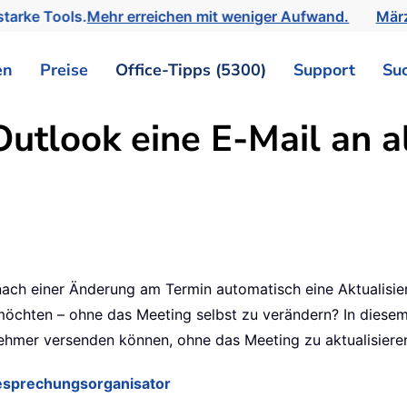
tarke Tools.
Mehr erreichen mit weniger Aufwand.
März
en
Preise
Office-Tipps (5300)
Support
Su
utlook eine E-Mail an a
nach einer Änderung am Termin automatisch eine Aktualisie
öchten – ohne das Meeting selbst zu verändern? In diesem A
nehmer versenden können, ohne das Meeting zu aktualisiere
Besprechungsorganisator