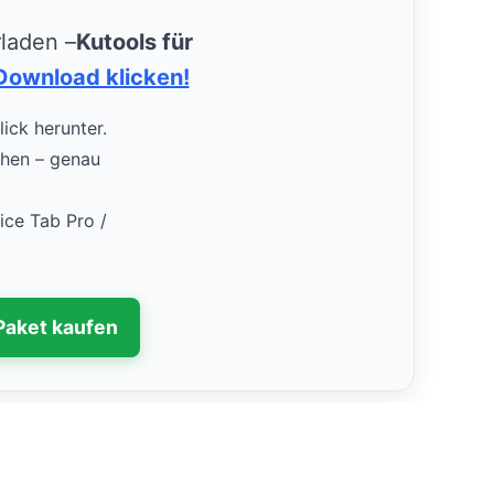
rladen –
Kutools für
Download klicken!
lick herunter.
uchen – genau
fice Tab Pro /
Paket kaufen