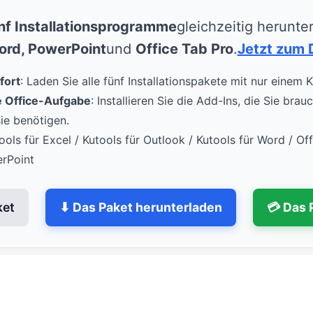
nf Installationsprogramme
gleichzeitig herunte
Word, PowerPoint
und
Office Tab Pro
.
Jetzt zum 
fort
: Laden Sie alle fünf Installationspakete mit nur einem K
de Office-Aufgabe
: Installieren Sie die Add-Ins, die Sie bra
ie benötigen.
tools für Excel / Kutools für Outlook / Kutools für Word / Of
erPoint
ket
⬇ Das Paket herunterladen
💳 Das 