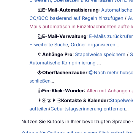
Erweitern, Übersetzen und Verfassen von E-Ma
📧
E-Mail-Automatisierung
:
Automatische
CC/BCC basierend auf Regeln hinzufügen
/
Au
Mails automatisch in Einzelnachrichten aufteil
📨
E-Mail-Verwaltung
:
E-Mails zurückrufe
Erweiterte Suche
,
Ordner organisieren
…
📁
Anhänge Pro
:
Stapelweise speichern
/
S
Automatische Komprimierung
…
🌟
Oberflächenzauber
:
😊Noch mehr hübsc
schließen
...
👍
Ein-Klick-Wunder
:
Allen mit Anhängen 
👩🏼‍🤝‍👩🏻
Kontakte & Kalender
:
Stapelwei
aufteilen
/
Geburtstagserinnerung entfernen
...
Nutzen Sie Kutools in Ihrer bevorzugten Sprache 
Kutools für Outlook mit nur einem Klick sofort frei