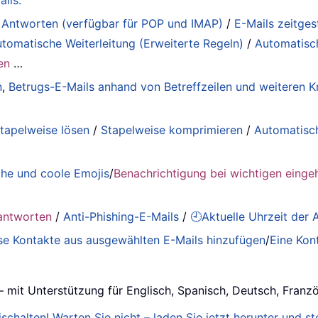
ils.
 Antworten (verfügbar für POP und IMAP)
/
E-Mails zeitge
tomatische Weiterleitung (Erweiterte Regeln)
/
Automatisc
en
…
n
,
Betrugs-E-Mails anhand von Betreffzeilen und weiteren Kr
tapelweise lösen
/
Stapelweise komprimieren
/
Automatisc
he und coole Emojis
/
Benachrichtigung bei wichtigen einge
antworten
/
Anti-Phishing-E-Mails
/
🕘Aktuelle Uhrzeit der
se Kontakte aus ausgewählten E-Mails hinzufügen
/
Eine Kon
– mit Unterstützung für Englisch, Spanisch, Deutsch, Franz
schalten! Warten Sie nicht – laden Sie jetzt herunter und ste