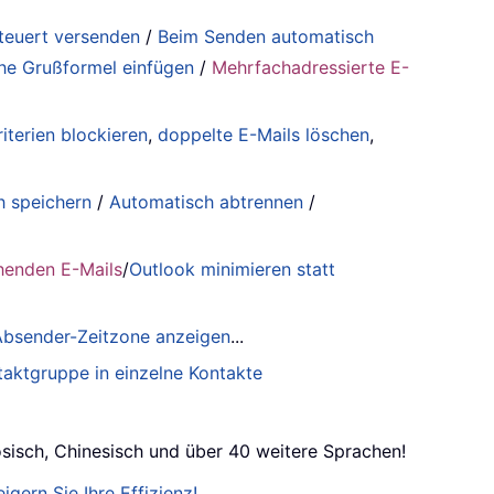
steuert versenden
/
Beim Senden automatisch
he Grußformel einfügen
/
Mehrfachadressierte E-
iterien blockieren
,
doppelte E-Mails löschen
,
h speichern
/
Automatisch abtrennen
/
henden E-Mails
/
Outlook minimieren statt
 Absender-Zeitzone anzeigen
...
taktgruppe in einzelne Kontakte
ösisch, Chinesisch und über 40 weitere Sprachen!
igern Sie Ihre Effizienz!