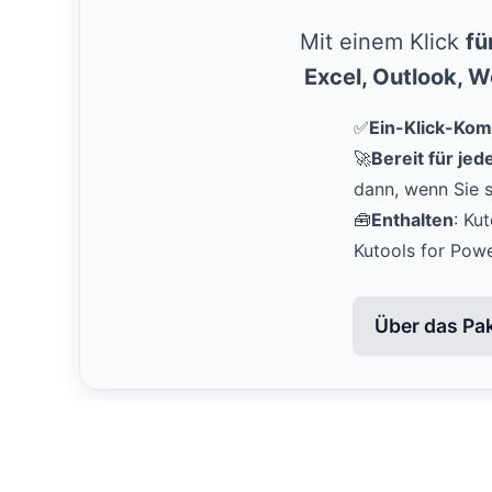
Mit einem Klick
fü
Excel, Outlook, 
✅
Ein-Klick-Kom
🚀
Bereit für je
dann, wenn Sie s
🧰
Enthalten
: Ku
Kutools for Pow
Über das Pa