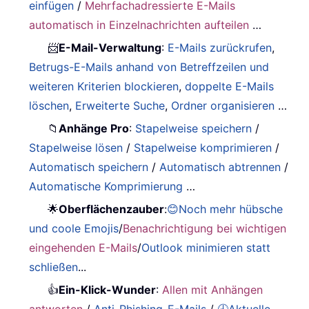
einfügen
/
Mehrfachadressierte E-Mails
automatisch in Einzelnachrichten aufteilen
…
📨
E-Mail-Verwaltung
:
E-Mails zurückrufen
,
Betrugs-E-Mails anhand von Betreffzeilen und
weiteren Kriterien blockieren
,
doppelte E-Mails
löschen
,
Erweiterte Suche
,
Ordner organisieren
…
📁
Anhänge Pro
:
Stapelweise speichern
/
Stapelweise lösen
/
Stapelweise komprimieren
/
Automatisch speichern
/
Automatisch abtrennen
/
Automatische Komprimierung
…
🌟
Oberflächenzauber
:
😊Noch mehr hübsche
und coole Emojis
/
Benachrichtigung bei wichtigen
eingehenden E-Mails
/
Outlook minimieren statt
schließen
...
👍
Ein-Klick-Wunder
:
Allen mit Anhängen