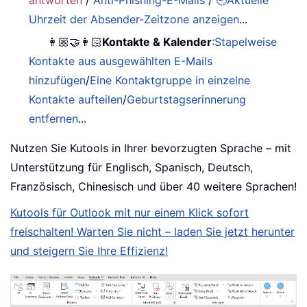
antworten
/
Anti-Phishing-E-Mails
/
🕘Aktuelle
Uhrzeit der Absender-Zeitzone anzeigen
...
👩🏼‍🤝‍👩🏻
Kontakte & Kalender
:
Stapelweise
Kontakte aus ausgewählten E-Mails
hinzufügen
/
Eine Kontaktgruppe in einzelne
Kontakte aufteilen
/
Geburtstagserinnerung
entfernen
...
Nutzen Sie Kutools in Ihrer bevorzugten Sprache – mit
Unterstützung für Englisch, Spanisch, Deutsch,
Französisch, Chinesisch und über 40 weitere Sprachen!
Kutools für Outlook mit nur einem Klick sofort
freischalten! Warten Sie nicht – laden Sie jetzt herunter
und steigern Sie Ihre Effizienz!