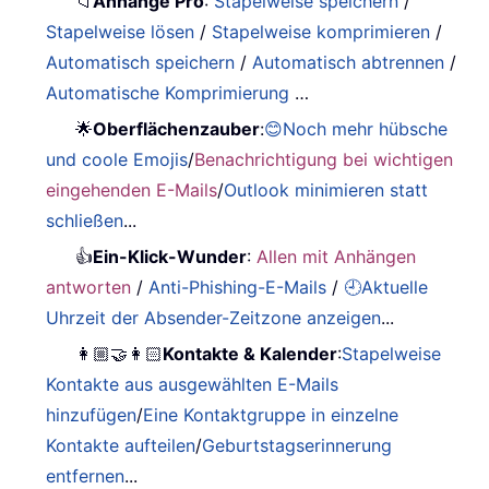
📁
Anhänge Pro
:
Stapelweise speichern
/
Stapelweise lösen
/
Stapelweise komprimieren
/
Automatisch speichern
/
Automatisch abtrennen
/
Automatische Komprimierung
…
🌟
Oberflächenzauber
:
😊Noch mehr hübsche
und coole Emojis
/
Benachrichtigung bei wichtigen
eingehenden E-Mails
/
Outlook minimieren statt
schließen
...
👍
Ein-Klick-Wunder
:
Allen mit Anhängen
antworten
/
Anti-Phishing-E-Mails
/
🕘Aktuelle
Uhrzeit der Absender-Zeitzone anzeigen
...
👩🏼‍🤝‍👩🏻
Kontakte & Kalender
:
Stapelweise
Kontakte aus ausgewählten E-Mails
hinzufügen
/
Eine Kontaktgruppe in einzelne
Kontakte aufteilen
/
Geburtstagserinnerung
entfernen
...