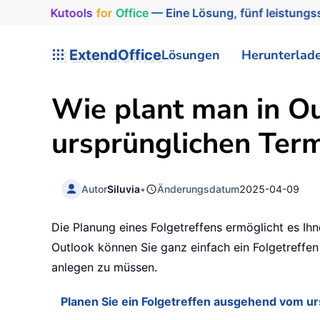
Kutools
for
Office
— Eine Lösung, fünf leistungss
ExtendOffice
Lösungen
Herunterlad
Wie plant man in O
ursprünglichen Term
Autor
Siluvia
•
Änderungsdatum
2025-04-09
Die Planung eines Folgetreffens ermöglicht es Ihn
Outlook können Sie ganz einfach ein Folgetreffen
anlegen zu müssen.
Planen Sie ein Folgetreffen ausgehend vom ur