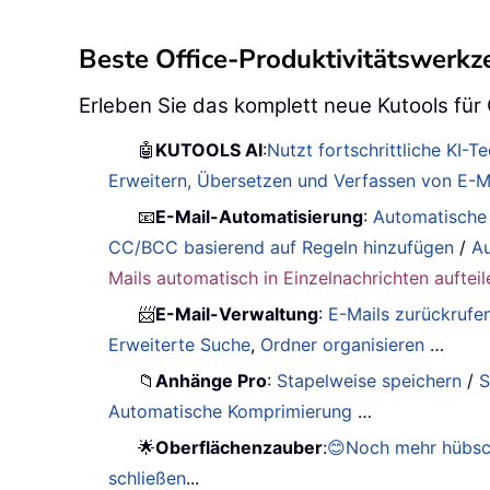
Beste Office-Produktivitätswerk
Erleben Sie das komplett neue Kutools für
🤖
KUTOOLS AI
:
Nutzt fortschrittliche KI-
Erweitern, Übersetzen und Verfassen von E-Ma
📧
E-Mail-Automatisierung
:
Automatische
CC/BCC basierend auf Regeln hinzufügen
/
Au
Mails automatisch in Einzelnachrichten aufteil
📨
E-Mail-Verwaltung
:
E-Mails zurückrufe
Erweiterte Suche
,
Ordner organisieren
…
📁
Anhänge Pro
:
Stapelweise speichern
/
S
Automatische Komprimierung
…
🌟
Oberflächenzauber
:
😊Noch mehr hübsc
schließen
...