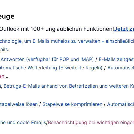
zeuge
 Outlook mit 100+ unglaublichen Funktionen!
Jetzt 
Technologie, um E-Mails mühelos zu verwalten – einschließ
ils.
 Antworten (verfügbar für POP und IMAP)
/
E-Mails zeitge
tomatische Weiterleitung (Erweiterte Regeln)
/
Automatisc
en
…
n
,
Betrugs-E-Mails anhand von Betreffzeilen und weiteren Kr
tapelweise lösen
/
Stapelweise komprimieren
/
Automatisc
he und coole Emojis
/
Benachrichtigung bei wichtigen einge