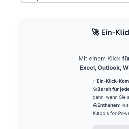
🚀 Ein-Kli
Mit einem Klick
fü
Excel, Outlook, 
✅
Ein-Klick-Kom
🚀
Bereit für je
dann, wenn Sie s
🧰
Enthalten
: Ku
Kutools for Pow