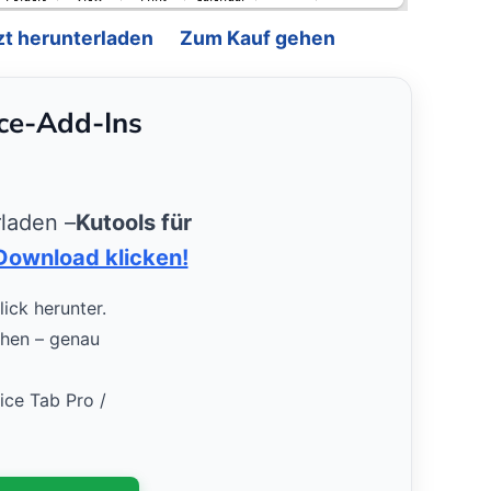
zt herunterladen
Zum Kauf gehen
ice-Add-Ins
rladen –
Kutools für
Download klicken!
lick herunter.
uchen – genau
fice Tab Pro /