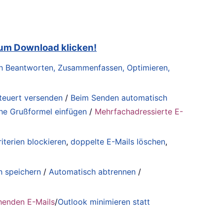
zum Download klicken!
lich Beantworten, Zusammenfassen, Optimieren,
steuert versenden
/
Beim Senden automatisch
he Grußformel einfügen
/
Mehrfachadressierte E-
iterien blockieren
,
doppelte E-Mails löschen
,
h speichern
/
Automatisch abtrennen
/
henden E-Mails
/
Outlook minimieren statt