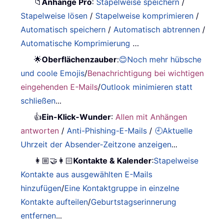
📁
Anhänge Pro
:
Stapelweise speichern
/
Stapelweise lösen
/
Stapelweise komprimieren
/
Automatisch speichern
/
Automatisch abtrennen
/
Automatische Komprimierung
…
🌟
Oberflächenzauber
:
😊Noch mehr hübsche
und coole Emojis
/
Benachrichtigung bei wichtigen
eingehenden E-Mails
/
Outlook minimieren statt
schließen
...
👍
Ein-Klick-Wunder
:
Allen mit Anhängen
antworten
/
Anti-Phishing-E-Mails
/
🕘Aktuelle
Uhrzeit der Absender-Zeitzone anzeigen
...
👩🏼‍🤝‍👩🏻
Kontakte & Kalender
:
Stapelweise
Kontakte aus ausgewählten E-Mails
hinzufügen
/
Eine Kontaktgruppe in einzelne
Kontakte aufteilen
/
Geburtstagserinnerung
entfernen
...