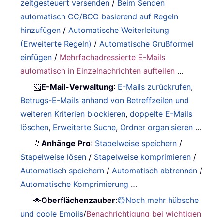
zeitgesteuert versenden
/
Beim Senden
automatisch CC/BCC basierend auf Regeln
hinzufügen
/
Automatische Weiterleitung
(Erweiterte Regeln)
/
Automatische Grußformel
einfügen
/
Mehrfachadressierte E-Mails
automatisch in Einzelnachrichten aufteilen
…
📨
E-Mail-Verwaltung
:
E-Mails zurückrufen
,
Betrugs-E-Mails anhand von Betreffzeilen und
weiteren Kriterien blockieren
,
doppelte E-Mails
löschen
,
Erweiterte Suche
,
Ordner organisieren
…
📁
Anhänge Pro
:
Stapelweise speichern
/
Stapelweise lösen
/
Stapelweise komprimieren
/
Automatisch speichern
/
Automatisch abtrennen
/
Automatische Komprimierung
…
🌟
Oberflächenzauber
:
😊Noch mehr hübsche
und coole Emojis
/
Benachrichtigung bei wichtigen