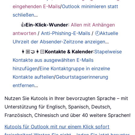
eingehenden E-Mails
/
Outlook minimieren statt
schließen
...
👍
Ein-Klick-Wunder
:
Allen mit Anhängen
antworten
/
Anti-Phishing-E-Mails
/
🕘Aktuelle
Uhrzeit der Absender-Zeitzone anzeigen
...
👩🏼‍🤝‍👩🏻
Kontakte & Kalender
:
Stapelweise
Kontakte aus ausgewählten E-Mails
hinzufügen
/
Eine Kontaktgruppe in einzelne
Kontakte aufteilen
/
Geburtstagserinnerung
entfernen
...
Nutzen Sie Kutools in Ihrer bevorzugten Sprache – mit
Unterstützung für Englisch, Spanisch, Deutsch,
Französisch, Chinesisch und über 40 weitere Sprachen!
Kutools für Outlook mit nur einem Klick sofort
freischalten! Warten Sie nicht – laden Sie jetzt herunter