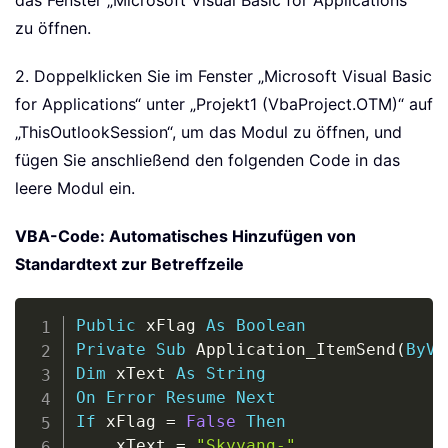
das Fenster „Microsoft Visual Basic for Applications“
zu öffnen.
2. Doppelklicken Sie im Fenster „Microsoft Visual Basic
for Applications“ unter „Projekt1 (VbaProject.OTM)“ auf
„ThisOutlookSession“, um das Modul zu öffnen, und
fügen Sie anschließend den folgenden Code in das
leere Modul ein.
VBA-Code: Automatisches Hinzufügen von
Standardtext zur Betreffzeile
Copy
Public
 xFlag 
As
Boolean
Private
Sub
 Application_ItemSend
(
ByVa
Dim
 xText 
As
String
On
Error
Resume
Next
If
 xFlag 
=
False
Then
    xText 
=
"Skyyang-"