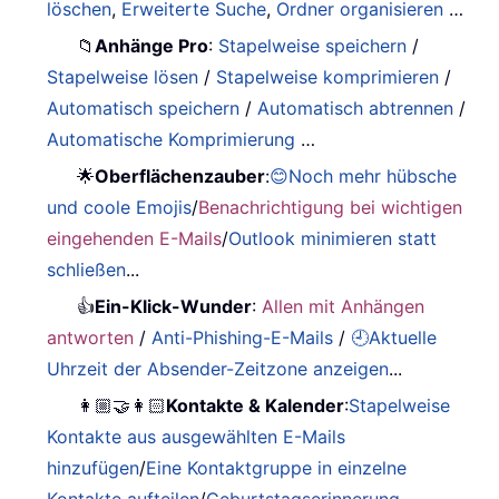
löschen
,
Erweiterte Suche
,
Ordner organisieren
…
📁
Anhänge Pro
:
Stapelweise speichern
/
Stapelweise lösen
/
Stapelweise komprimieren
/
Automatisch speichern
/
Automatisch abtrennen
/
Automatische Komprimierung
…
🌟
Oberflächenzauber
:
😊Noch mehr hübsche
und coole Emojis
/
Benachrichtigung bei wichtigen
eingehenden E-Mails
/
Outlook minimieren statt
schließen
...
👍
Ein-Klick-Wunder
:
Allen mit Anhängen
antworten
/
Anti-Phishing-E-Mails
/
🕘Aktuelle
Uhrzeit der Absender-Zeitzone anzeigen
...
👩🏼‍🤝‍👩🏻
Kontakte & Kalender
:
Stapelweise
Kontakte aus ausgewählten E-Mails
hinzufügen
/
Eine Kontaktgruppe in einzelne