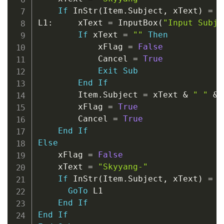
If
 InStr
(
Item
.
Subject
,
 xText
)
=
F
L1
:
     xText 
=
 InputBox
(
"Input Subje
If
 xText 
=
""
Then
            xFlag 
=
False
            Cancel 
=
True
Exit
Sub
End
If
        Item
.
Subject 
=
 xText 
&
" "
&
 
        xFlag 
=
True
        Cancel 
=
True
End
If
Else
    xFlag 
=
False
    xText 
=
"Skyyang-"
If
 InStr
(
Item
.
Subject
,
 xText
)
=
F
GoTo
 L1

End
If
End
If