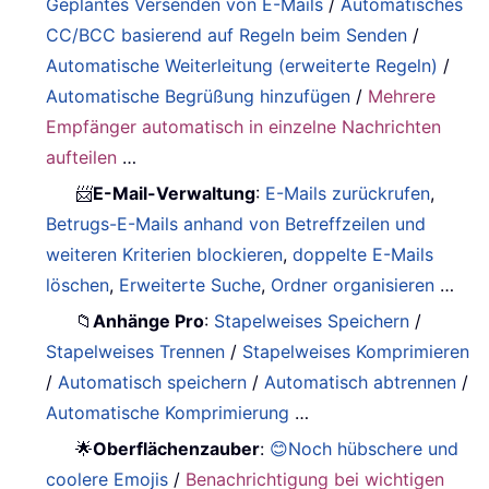
Geplantes Versenden von E-Mails
/
Automatisches
CC/BCC basierend auf Regeln beim Senden
/
Automatische Weiterleitung (erweiterte Regeln)
/
Automatische Begrüßung hinzufügen
/
Mehrere
Empfänger automatisch in einzelne Nachrichten
aufteilen
…
📨
E-Mail-Verwaltung
:
E-Mails zurückrufen
,
Betrugs-E-Mails anhand von Betreffzeilen und
weiteren Kriterien blockieren
,
doppelte E-Mails
löschen
,
Erweiterte Suche
,
Ordner organisieren
…
📁
Anhänge Pro
:
Stapelweises Speichern
/
Stapelweises Trennen
/
Stapelweises Komprimieren
/
Automatisch speichern
/
Automatisch abtrennen
/
Automatische Komprimierung
…
🌟
Oberflächenzauber
:
😊Noch hübschere und
coolere Emojis
/
Benachrichtigung bei wichtigen