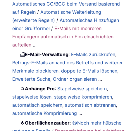
Automatisches CC/BCC beim Versand basierend
auf Regeln
/
Automatische Weiterleitung
(erweiterte Regeln)
/
Automatisches Hinzufügen
einer Grußformel
/
E-Mails mit mehreren
Empfängern automatisch in Einzelnachrichten
aufteilen
…
📨
E-Mail-Verwaltung
:
E-Mails zurückrufen
,
Betrugs-E-Mails anhand des Betreffs und weiterer
Merkmale blockieren
,
doppelte E-Mails löschen
,
Erweiterte Suche
,
Ordner organisieren
…
📁
Anhänge Pro
:
Stapelweise speichern
,
stapelweise lösen
,
stapelweise komprimieren
,
automatisch speichern
,
automatisch abtrennen
,
automatische Komprimierung
…
🌟
Oberflächenzauber
:
😊Noch mehr hübsche
und coole Emojis
/
Benachrichtigung bei wichtigen