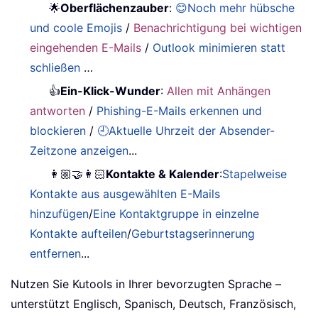
🌟
Oberflächenzauber
:
😊Noch mehr hübsche
und coole Emojis
/
Benachrichtigung bei wichtigen
eingehenden E-Mails
/
Outlook minimieren statt
schließen
…
👍
Ein-Klick-Wunder
:
Allen mit Anhängen
antworten
/
Phishing-E-Mails erkennen und
blockieren
/
🕘Aktuelle Uhrzeit der Absender-
Zeitzone anzeigen
...
👩🏼‍🤝‍👩🏻
Kontakte & Kalender
:
Stapelweise
Kontakte aus ausgewählten E-Mails
hinzufügen
/
Eine Kontaktgruppe in einzelne
Kontakte aufteilen
/
Geburtstagserinnerung
entfernen
...
Nutzen Sie Kutools in Ihrer bevorzugten Sprache –
unterstützt Englisch, Spanisch, Deutsch, Französisch,