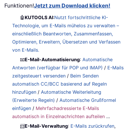
Funktionen!
Jetzt zum Download klicken!
🤖
KUTOOLS AI
:
Nutzt fortschrittliche KI-
Technologie, um E-Mails mühelos zu verwalten –
einschließlich Beantworten, Zusammenfassen,
Optimieren, Erweitern, Übersetzen und Verfassen
von E-Mails.
📧
E-Mail-Automatisierung
:
Automatische
Antworten (verfügbar für POP und IMAP)
/
E-Mails
zeitgesteuert versenden
/
Beim Senden
automatisch CC/BCC basierend auf Regeln
hinzufügen
/
Automatische Weiterleitung
(Erweiterte Regeln)
/
Automatische Grußformel
einfügen
/
Mehrfachadressierte E-Mails
automatisch in Einzelnachrichten aufteilen
…
📨
E-Mail-Verwaltung
:
E-Mails zurückrufen
,