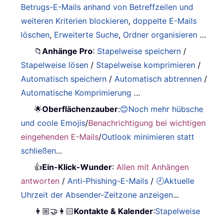
Betrugs-E-Mails anhand von Betreffzeilen und
weiteren Kriterien blockieren
,
doppelte E-Mails
löschen
,
Erweiterte Suche
,
Ordner organisieren
…
📁
Anhänge Pro
:
Stapelweise speichern
/
Stapelweise lösen
/
Stapelweise komprimieren
/
Automatisch speichern
/
Automatisch abtrennen
/
Automatische Komprimierung
…
🌟
Oberflächenzauber
:
😊Noch mehr hübsche
und coole Emojis
/
Benachrichtigung bei wichtigen
eingehenden E-Mails
/
Outlook minimieren statt
schließen
...
👍
Ein-Klick-Wunder
:
Allen mit Anhängen
antworten
/
Anti-Phishing-E-Mails
/
🕘Aktuelle
Uhrzeit der Absender-Zeitzone anzeigen
...
👩🏼‍🤝‍👩🏻
Kontakte & Kalender
:
Stapelweise