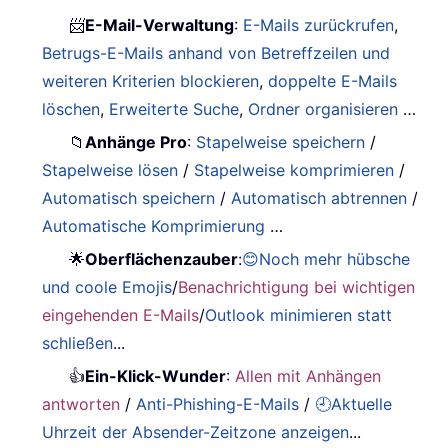
📨
E-Mail-Verwaltung
:
E-Mails zurückrufen
,
Betrugs-E-Mails anhand von Betreffzeilen und
weiteren Kriterien blockieren
,
doppelte E-Mails
löschen
,
Erweiterte Suche
,
Ordner organisieren
…
📁
Anhänge Pro
:
Stapelweise speichern
/
Stapelweise lösen
/
Stapelweise komprimieren
/
Automatisch speichern
/
Automatisch abtrennen
/
Automatische Komprimierung
…
🌟
Oberflächenzauber
:
😊Noch mehr hübsche
und coole Emojis
/
Benachrichtigung bei wichtigen
eingehenden E-Mails
/
Outlook minimieren statt
schließen
...
👍
Ein-Klick-Wunder
:
Allen mit Anhängen
antworten
/
Anti-Phishing-E-Mails
/
🕘Aktuelle
Uhrzeit der Absender-Zeitzone anzeigen
...