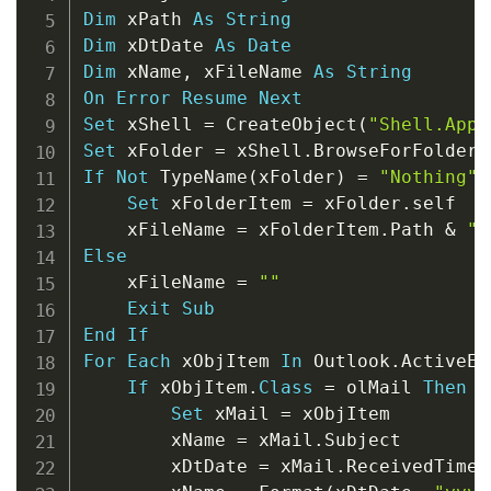
Dim
 xPath 
As
String
Dim
 xDtDate 
As
Date
Dim
 xName
,
 xFileName 
As
String
On
Error
Resume
Next
Set
 xShell 
=
 CreateObject
(
"Shell.Appl
Set
 xFolder 
=
 xShell
.
BrowseForFolder
(
If
Not
 TypeName
(
xFolder
)
=
"Nothing"
Set
 xFolderItem 
=
 xFolder
.
self

    xFileName 
=
 xFolderItem
.
Path 
&
"\
Else
    xFileName 
=
""
Exit
Sub
End
If
For
Each
 xObjItem 
In
 Outlook
.
ActiveEx
If
 xObjItem
.
Class
=
 olMail 
Then
Set
 xMail 
=
 xObjItem

        xName 
=
 xMail
.
Subject

        xDtDate 
=
 xMail
.
ReceivedTime
