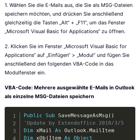
1. Wählen Sie die E-Mails aus, die Sie als MSG-Dateien
speichern möchten, und drücken Sie anschließend
gleichzeitig die Tasten „Alt“ + „F11“, um das Fenster
„Microsoft Visual Basic for Applications“ zu öffnen.
2. Klicken Sie im Fenster „Microsoft Visual Basic for
Applications“ auf „Einfügen“ > „Modul“ und fügen Sie
anschließend den folgenden VBA-Code in das
Modulfenster ein.
VBA-Code: Mehrere ausgewählte E-Mails in Outlook
als einzelne MSG-Dateien speichern
Copy
Public
Sub
 SaveMessageAsMsg
(
)
'Update by Extendoffice 2018/3/5
Dim
 xMail 
As
 Outlook
.
Dim
 xObjItem 
As
Object