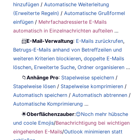
hinzufügen
/
Automatische Weiterleitung
(Erweiterte Regeln)
/
Automatische Grußformel
einfügen
/
Mehrfachadressierte E-Mails
automatisch in Einzelnachrichten aufteilen
…
📨
E-Mail-Verwaltung
:
E-Mails zurückrufen
,
Betrugs-E-Mails anhand von Betreffzeilen und
weiteren Kriterien blockieren
,
doppelte E-Mails
löschen
,
Erweiterte Suche
,
Ordner organisieren
…
📁
Anhänge Pro
:
Stapelweise speichern
/
Stapelweise lösen
/
Stapelweise komprimieren
/
Automatisch speichern
/
Automatisch abtrennen
/
Automatische Komprimierung
…
🌟
Oberflächenzauber
:
😊Noch mehr hübsche
und coole Emojis
/
Benachrichtigung bei wichtigen
eingehenden E-Mails
/
Outlook minimieren statt