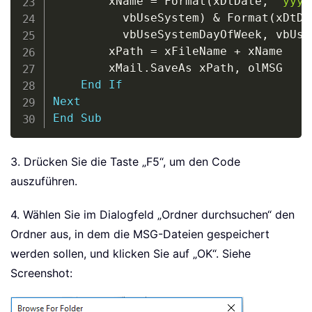
        xName 
=
 Format
(
xDtDate
,
"yyyy
          vbUseSystem
)
&
 Format
(
xDtDa
          vbUseSystemDayOfWeek
,
 vbUse
        xPath 
=
 xFileName 
+
 xName

        xMail
.
SaveAs xPath
,
 olMSG

End
If
Next
End
Sub
3. Drücken Sie die Taste „F5“, um den Code
auszuführen.
4. Wählen Sie im Dialogfeld „Ordner durchsuchen“ den
Ordner aus, in dem die MSG-Dateien gespeichert
werden sollen, und klicken Sie auf „OK“. Siehe
Screenshot: