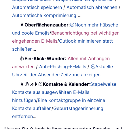
Automatisch speichern
/
Automatisch abtrennen
/
Automatische Komprimierung
…
🌟
Oberflächenzauber
:
😊Noch mehr hübsche
und coole Emojis
/
Benachrichtigung bei wichtigen
eingehenden E-Mails
/
Outlook minimieren statt
schließen
...
👍
Ein-Klick-Wunder
:
Allen mit Anhängen
antworten
/
Anti-Phishing-E-Mails
/
🕘Aktuelle
Uhrzeit der Absender-Zeitzone anzeigen
...
👩🏼‍🤝‍👩🏻
Kontakte & Kalender
:
Stapelweise
Kontakte aus ausgewählten E-Mails
hinzufügen
/
Eine Kontaktgruppe in einzelne
Kontakte aufteilen
/
Geburtstagserinnerung
entfernen
...
Nutzen Sie Kutools in Ihrer bevorzugten Sprache – mit