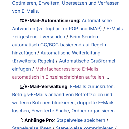
Optimieren, Erweitern, Übersetzen und Verfassen
von E-Mails.
📧
E-Mail-Automatisierung
:
Automatische
Antworten (verfügbar für POP und IMAP)
/
E-Mails
zeitgesteuert versenden
/
Beim Senden
automatisch CC/BCC basierend auf Regeln
hinzufügen
/
Automatische Weiterleitung
(Erweiterte Regeln)
/
Automatische Grußformel
einfügen
/
Mehrfachadressierte E-Mails
automatisch in Einzelnachrichten aufteilen
…
📨
E-Mail-Verwaltung
:
E-Mails zurückrufen
,
Betrugs-E-Mails anhand von Betreffzeilen und
weiteren Kriterien blockieren
,
doppelte E-Mails
löschen
,
Erweiterte Suche
,
Ordner organisieren
…
📁
Anhänge Pro
:
Stapelweise speichern
/
Stapelweise lösen
/
Stapelweise komprimieren
/