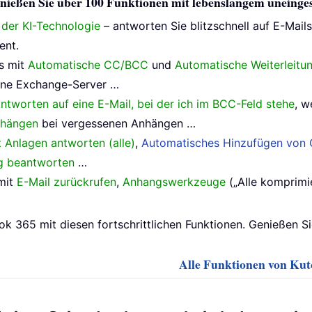
 genießen Sie über 100 Funktionen mit lebenslangem uneing
e der KI-Technologie
– antworten Sie blitzschnell auf E-Mail
ent.
s mit
Automatische CC/BCC
und
Automatische Weiterleitu
ne Exchange-Server …
ntworten auf eine E-Mail, bei der ich im BCC-Feld stehe
, w
nhängen
bei vergessenen Anhängen …
t Anlagen antworten (alle)
,
Automatisches Hinzufügen von G
ig beantworten
…
mit
E-Mail zurückrufen
,
Anhangswerkzeuge
(„Alle komprimie
ok 365 mit diesen fortschrittlichen Funktionen. Genießen S
Alle Funktionen von Kuto