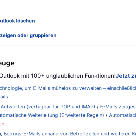
utlook löschen
nzeigen oder gruppieren
zeuge
 Outlook mit 100+ unglaublichen Funktionen!
Jetzt 
Technologie, um E-Mails mühelos zu verwalten – einschließ
ils.
 Antworten (verfügbar für POP und IMAP)
/
E-Mails zeitge
tomatische Weiterleitung (Erweiterte Regeln)
/
Automatisc
en
…
n
,
Betrugs-E-Mails anhand von Betreffzeilen und weiteren Kr