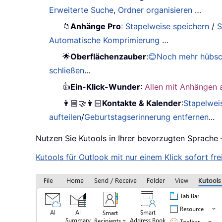
Erweiterte Suche
,
Ordner organisieren
…
📁
Anhänge Pro
:
Stapelweise speichern
/
S
Automatische Komprimierung
…
🌟
Oberflächenzauber
:
😊Noch mehr hübsc
schließen
...
👍
Ein-Klick-Wunder
:
Allen mit Anhängen 
👩🏼‍🤝‍👩🏻
Kontakte & Kalender
:
Stapelwei
aufteilen
/
Geburtstagserinnerung entfernen
...
Nutzen Sie Kutools in Ihrer bevorzugten Sprache 
Kutools für Outlook mit nur einem Klick sofort frei