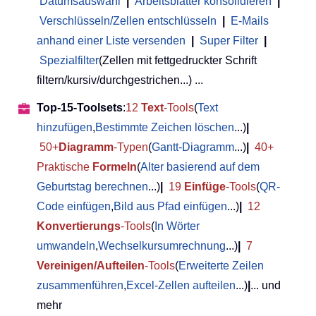
Datumsauswahl
|
Arbeitsblätter konsolidieren
|
Verschlüsseln/Zellen entschlüsseln
|
E-Mails
anhand einer Liste versenden
|
Super Filter
|
Spezialfilter
(Zellen mit fettgedruckter Schrift
filtern/kursiv/durchgestrichen...) ...
Top-15-Toolsets
:
12
Text
-Tools
(
Text
hinzufügen
,
Bestimmte Zeichen löschen
...)
|
50+
Diagramm
-Typen
(
Gantt-Diagramm
...)
|
40+
Praktische
Formeln
(
Alter basierend auf dem
Geburtstag berechnen
...)
|
19
Einfüge
-Tools
(
QR-
Code einfügen
,
Bild aus Pfad einfügen
...)
|
12
Konvertierungs
-Tools
(
In Wörter
umwandeln
,
Wechselkursumrechnung
...)
|
7
Vereinigen/Aufteilen
-Tools
(
Erweiterte Zeilen
zusammenführen
,
Excel-Zellen aufteilen
...)
|
... und
mehr