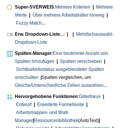
Super-SVERWEIS
:
Mehrere Kriterien
|
Mehrere
Werte
|
Über mehrere Arbeitsblätter hinweg
|
Fuzzy Match
...
Erw. Dropdown-Liste
...:
|
|
Mehrfachauswahl-
Dropdown-Liste
Spalten-Manager
:
Eine bestimmte Anzahl von
Spalten hinzufügen
|
Spalten verschieben
|
Sichtbarkeitsstatus ausgeblendeter Spalten
umschalten
|
Spalten vergleichen, um
Gleiche/Unterschiedliche Zellen auswählen
...
Hervorgehobene Funktionen
:
Gitterfokus
|
Entwurf
|
Erweiterte Formelleiste
|
Arbeitsmappen- und Blatt-
Manager
|
Ressourcenbibliothek
(AutoText)
|