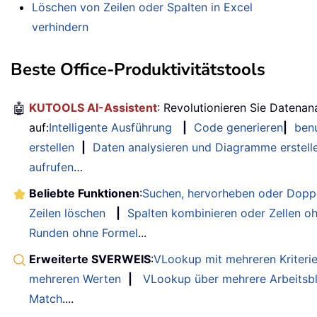
Löschen von Zeilen oder Spalten in Excel
verhindern
Beste Office-Produktivitätstools
🤖
KUTOOLS AI-Assistent
: Revolutionieren Sie Datenan
auf:
Intelligente Ausführung
|
Code generieren
|
benu
erstellen
|
Daten analysieren und Diagramme erstell
aufrufen
…
Beliebte Funktionen
:
Suchen, hervorheben oder Doppe
Zeilen löschen
|
Spalten kombinieren oder Zellen o
Runden ohne Formel
...
Erweiterte SVERWEIS
:
VLookup mit mehreren Kriteri
mehreren Werten
|
VLookup über mehrere Arbeitsbl
Match
....