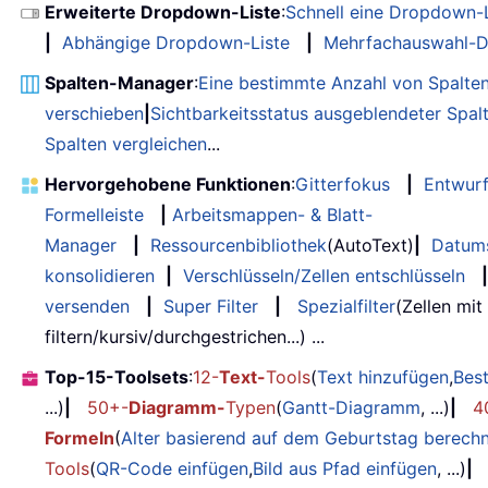
Erweiterte Dropdown-Liste
:
Schnell eine Dropdown-L
|
Abhängige Dropdown-Liste
|
Mehrfachauswahl-D
Spalten-Manager
:
Eine bestimmte Anzahl von Spalte
verschieben
|
Sichtbarkeitsstatus ausgeblendeter Spal
Spalten vergleichen
...
Hervorgehobene Funktionen
:
Gitterfokus
|
Entwur
Formelleiste
|
Arbeitsmappen- & Blatt-
Manager
|
Ressourcenbibliothek
(AutoText)
|
Datum
konsolidieren
|
Verschlüsseln/Zellen entschlüsseln
|
versenden
|
Super Filter
|
Spezialfilter
(Zellen mit
filtern/kursiv/durchgestrichen...) ...
Top-15-Toolsets
:
12-
Text-
Tools
(
Text hinzufügen
,
Bes
...)
|
50+-
Diagramm-
Typen
(
Gantt-Diagramm
, ...)
|
4
Formeln
(
Alter basierend auf dem Geburtstag berech
Tools
(
QR-Code einfügen
,
Bild aus Pfad einfügen
, ...)
|