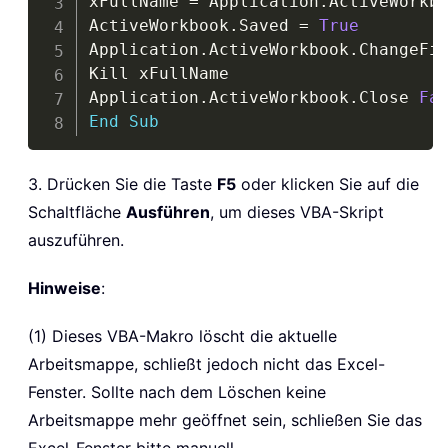
xFullName 
=
 Application
.
ActiveWorkb
ActiveWorkbook
.
Saved 
=
True
Application
.
ActiveWorkbook
.
ChangeFil
Kill xFullName

Application
.
ActiveWorkbook
.
Close 
Fa
End
Sub
3. Drücken Sie die Taste
F5
oder klicken Sie auf die
Schaltfläche
Ausführen
, um dieses VBA-Skript
auszuführen.
Hinweise
:
(1) Dieses VBA-Makro löscht die aktuelle
Arbeitsmappe, schließt jedoch nicht das Excel-
Fenster. Sollte nach dem Löschen keine
Arbeitsmappe mehr geöffnet sein, schließen Sie das