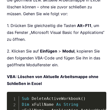
die geöffnete bzw. aktuelle Arbeitsmappe in Excel
löschen können – ohne sie zuvor schließen zu
müssen. Gehen Sie wie folgt vor:
1. Drücken Sie gleichzeitig die Tasten
Alt
+
F11
, um
das Fenster „Microsoft Visual Basic for Applications“
zu öffnen.
2. Klicken Sie auf
Einfügen
>
Modul
, kopieren Sie
den folgenden VBA-Code und fügen Sie ihn in das
geöffnete Modulfenster ein.
VBA: Löschen von Aktuelle Arbeitsmappe ohne
Schließen in Excel
Copy
Sub
 DeleteActiveWorkbook
(
)
Dim
 xFullName 
As
String