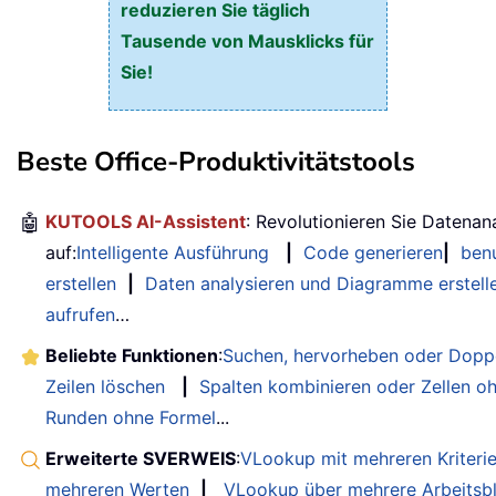
reduzieren Sie täglich
Tausende von Mausklicks für
Sie!
Beste Office-Produktivitätstools
🤖
KUTOOLS AI-Assistent
: Revolutionieren Sie Datenan
auf:
Intelligente Ausführung
|
Code generieren
|
benu
erstellen
|
Daten analysieren und Diagramme erstell
aufrufen
…
Beliebte Funktionen
:
Suchen, hervorheben oder Doppe
Zeilen löschen
|
Spalten kombinieren oder Zellen o
Runden ohne Formel
...
Erweiterte SVERWEIS
:
VLookup mit mehreren Kriteri
mehreren Werten
|
VLookup über mehrere Arbeitsbl