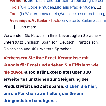
Formeln
(
Alter basierend auf dem Geburtstag berech
Tools
(
QR-Code einfügen
,
Bild aus Pfad einfügen
, ...)
|
Tools
(
In Wörter umwandeln
,
Wechselkursumrechnung
,
Vereinigen/Aufteilen-
Tools
(
Erweiterte Zeilen zusa
...)
|
... und mehr
Verwenden Sie Kutools in Ihrer bevorzugten Sprache –
unterstützt Englisch, Spanisch, Deutsch, Französisch,
Chinesisch und 40+ weitere Sprachen!
Verbessern Sie Ihre Excel-Kenntnisse mit
Kutools für Excel und erleben Sie Effizienz wie
nie zuvor.
Kutools für Excel bietet über 300
erweiterte Funktionen zur Steigerung der
Produktivität und Zeit sparen.
Klicken Sie hier,
um die Funktion zu erhalten, die Sie am
dringendsten benötigen...