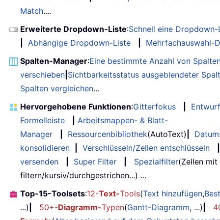
Match
....
Erweiterte Dropdown-Liste
:
Schnell eine Dropdown-L
|
Abhängige Dropdown-Liste
|
Mehrfachauswahl-D
Spalten-Manager
:
Eine bestimmte Anzahl von Spalte
verschieben
|
Sichtbarkeitsstatus ausgeblendeter Spal
Spalten vergleichen
...
Hervorgehobene Funktionen
:
Gitterfokus
|
Entwur
Formelleiste
|
Arbeitsmappen- & Blatt-
Manager
|
Ressourcenbibliothek
(AutoText)
|
Datum
konsolidieren
|
Verschlüsseln/Zellen entschlüsseln
|
versenden
|
Super Filter
|
Spezialfilter
(Zellen mit
filtern/kursiv/durchgestrichen...) ...
Top-15-Toolsets
:
12-
Text-
Tools
(
Text hinzufügen
,
Bes
...)
|
50+-
Diagramm-
Typen
(
Gantt-Diagramm
, ...)
|
4