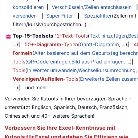
konsolidieren
|
Verschlüsseln/Zellen entschlüsseln
|
versenden
|
Super Filter
|
Spezialfilter
(Zellen mit
filtern/kursiv/durchgestrichen...) ...
Top-15-Toolsets
:
12-
Text-
Tools
(
Text hinzufügen
,
Bes
...)
|
50+-
Diagramm-
Typen
(
Gantt-Diagramm
, ...)
|
4
Formeln
(
Alter basierend auf dem Geburtstag berech
Tools
(
QR-Code einfügen
,
Bild aus Pfad einfügen
, ...)
|
Tools
(
In Wörter umwandeln
,
Wechselkursumrechnung
,
Vereinigen/Aufteilen-
Tools
(
Erweiterte Zeilen zusa
...)
|
... und mehr
Verwenden Sie Kutools in Ihrer bevorzugten Sprache –
unterstützt Englisch, Spanisch, Deutsch, Französisch,
Chinesisch und 40+ weitere Sprachen!
Verbessern Sie Ihre Excel-Kenntnisse mit
Kutools für Excel und erleben Sie Effizienz wie