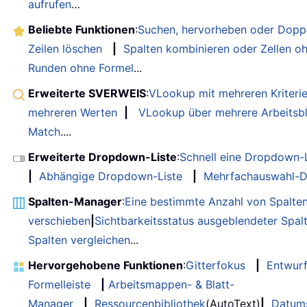
aufrufen
…
Beliebte Funktionen
:
Suchen, hervorheben oder Doppe
Zeilen löschen
|
Spalten kombinieren oder Zellen o
Runden ohne Formel
...
Erweiterte SVERWEIS
:
VLookup mit mehreren Kriteri
mehreren Werten
|
VLookup über mehrere Arbeitsbl
Match
....
Erweiterte Dropdown-Liste
:
Schnell eine Dropdown-L
|
Abhängige Dropdown-Liste
|
Mehrfachauswahl-D
Spalten-Manager
:
Eine bestimmte Anzahl von Spalte
verschieben
|
Sichtbarkeitsstatus ausgeblendeter Spal
Spalten vergleichen
...
Hervorgehobene Funktionen
:
Gitterfokus
|
Entwur
Formelleiste
|
Arbeitsmappen- & Blatt-
Manager
|
Ressourcenbibliothek
(AutoText)
|
Datum