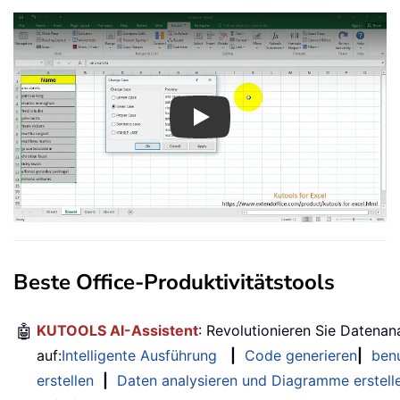
Play
Beste Office-Produktivitätstools
🤖
KUTOOLS AI-Assistent
: Revolutionieren Sie Datenan
auf:
Intelligente Ausführung
|
Code generieren
|
benu
erstellen
|
Daten analysieren und Diagramme erstell