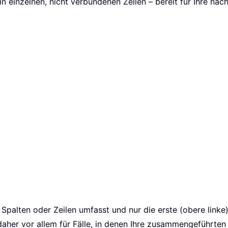
in einzelnen, nicht verbundenen Zellen – bereit für Ihre nä
alten oder Zeilen umfasst und nur die erste (obere linke) 
h daher vor allem für Fälle, in denen Ihre zusammengeführten