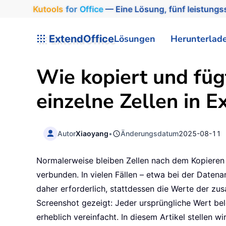
Kutools
for
Office
— Eine Lösung, fünf leistungss
ExtendOffice
Lösungen
Herunterlad
Wie kopiert und fü
einzelne Zellen in Ex
Autor
Xiaoyang
•
Änderungsdatum
2025-08-11
Normalerweise bleiben Zellen nach dem Kopieren
verbunden. In vielen Fällen – etwa bei der Daten
daher erforderlich, stattdessen die Werte der zu
Screenshot gezeigt: Jeder ursprüngliche Wert be
erheblich vereinfacht. In diesem Artikel stellen