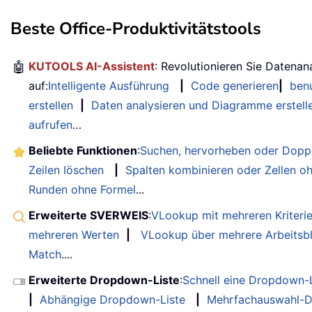
Beste Office-Produktivitätstools
🤖
KUTOOLS AI-Assistent
: Revolutionieren Sie Datenan
auf:
Intelligente Ausführung
|
Code generieren
|
benu
erstellen
|
Daten analysieren und Diagramme erstell
aufrufen
…
Beliebte Funktionen
:
Suchen, hervorheben oder Doppe
Zeilen löschen
|
Spalten kombinieren oder Zellen o
Runden ohne Formel
...
Erweiterte SVERWEIS
:
VLookup mit mehreren Kriteri
mehreren Werten
|
VLookup über mehrere Arbeitsbl
Match
....
Erweiterte Dropdown-Liste
:
Schnell eine Dropdown-L
|
Abhängige Dropdown-Liste
|
Mehrfachauswahl-D