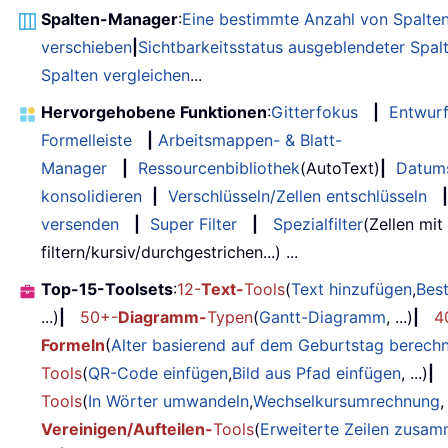
Spalten-Manager
:
Eine bestimmte Anzahl von Spalte
verschieben
|
Sichtbarkeitsstatus ausgeblendeter Spal
Spalten vergleichen
...
Hervorgehobene Funktionen
:
Gitterfokus
|
Entwur
Formelleiste
|
Arbeitsmappen- & Blatt-
Manager
|
Ressourcenbibliothek
(AutoText)
|
Datum
konsolidieren
|
Verschlüsseln/Zellen entschlüsseln
|
versenden
|
Super Filter
|
Spezialfilter
(Zellen mit
filtern/kursiv/durchgestrichen...) ...
Top-15-Toolsets
:
12-
Text-
Tools
(
Text hinzufügen
,
Bes
...)
|
50+-
Diagramm-
Typen
(
Gantt-Diagramm
, ...)
|
4
Formeln
(
Alter basierend auf dem Geburtstag berech
Tools
(
QR-Code einfügen
,
Bild aus Pfad einfügen
, ...)
|
Tools
(
In Wörter umwandeln
,
Wechselkursumrechnung
,
Vereinigen/Aufteilen-
Tools
(
Erweiterte Zeilen zusa