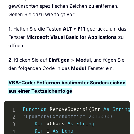
gewünschten spezifischen Zeichen zu entfernen.
Gehen Sie dazu wie folgt vor:
1.
Halten Sie die Tasten
ALT + F11
gedrückt, um das
Fenster
Microsoft Visual Basic for Applications
zu
öffnen.
2
. Klicken Sie auf
Einfügen
>
Modul
, und fügen Sie
den folgenden Code in das
Modul
-Fenster ein.
VBA-Code: Entfernen bestimmter Sonderzeichen
aus einer Textzeichenfolge
Copy
Function
 RemoveSpecial
(
Str 
As
String
)
'updatebyExtendoffice 20160303
Dim
 xChars 
As
String
Dim
 I 
As
Long