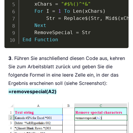
    xChars 
=
"#$%()^*&"
For
 I 
=
1
To
 Len
(
xChars
)
        Str 
=
 Replace
$
(
Str
,
 Mid
$
(
xCha
Next
    RemoveSpecial 
=
End
Function
3
. Führen Sie anschließend diesen Code aus, kehren
Sie zum Arbeitsblatt zurück und geben Sie die
folgende Formel in eine leere Zelle ein, in der das
Ergebnis erscheinen soll (siehe Screenshot):
=removespecial(A2)