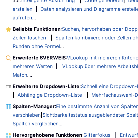
auf:
Intelligente Ausführung
|
Code generieren
|
benu
erstellen
|
Daten analysieren und Diagramme erstell
aufrufen
…
Beliebte Funktionen
:
Suchen, hervorheben oder Doppe
Zeilen löschen
|
Spalten kombinieren oder Zellen o
Runden ohne Formel
...
Erweiterte SVERWEIS
:
VLookup mit mehreren Kriteri
mehreren Werten
|
VLookup über mehrere Arbeitsbl
Match
....
Erweiterte Dropdown-Liste
:
Schnell eine Dropdown-L
|
Abhängige Dropdown-Liste
|
Mehrfachauswahl-D
Spalten-Manager
:
Eine bestimmte Anzahl von Spalte
verschieben
|
Sichtbarkeitsstatus ausgeblendeter Spal
Spalten vergleichen
...
Hervorgehobene Funktionen
:
Gitterfokus
|
Entwur