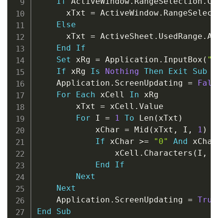
If
 ActiveWindow
.
RangeSelection
.
Co
      xTxt 
=
 ActiveWindow
.
RangeSelect
Else
      xTxt 
=
 ActiveSheet
.
UsedRange
.
Ad
End
If
Set
 xRg 
=
 Application
.
InputBox
(
"S
If
 xRg 
Is
Nothing
Then
Exit
Sub
    Application
.
ScreenUpdating 
=
Fals
For
Each
 xCell 
In
 xRg

        xTxt 
=
 xCell
.
Value

For
 I 
=
1
To
 Len
(
xTxt
)
            xChar 
=
 Mid
(
xTxt
,
 I
,
1
)
If
 xChar 
>
=
"0"
And
 xChar
                xCell
.
Characters
(
I
,
1
End
If
Next
Next
    Application
.
ScreenUpdating 
=
True
End
Sub