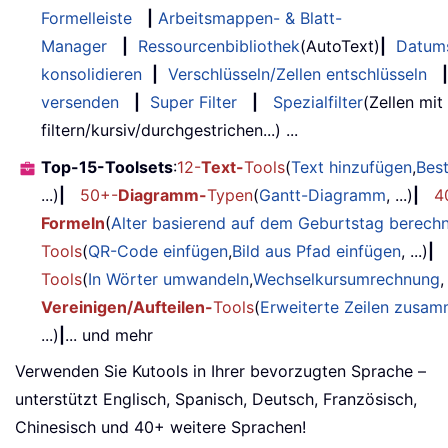
Formelleiste
|
Arbeitsmappen- & Blatt-
Manager
|
Ressourcenbibliothek
(AutoText)
|
Datum
konsolidieren
|
Verschlüsseln/Zellen entschlüsseln
|
versenden
|
Super Filter
|
Spezialfilter
(Zellen mit
filtern/kursiv/durchgestrichen...) ...
Top-15-Toolsets
:
12-
Text-
Tools
(
Text hinzufügen
,
Bes
...)
|
50+-
Diagramm-
Typen
(
Gantt-Diagramm
, ...)
|
4
Formeln
(
Alter basierend auf dem Geburtstag berech
Tools
(
QR-Code einfügen
,
Bild aus Pfad einfügen
, ...)
|
Tools
(
In Wörter umwandeln
,
Wechselkursumrechnung
,
Vereinigen/Aufteilen-
Tools
(
Erweiterte Zeilen zusa
...)
|
... und mehr
Verwenden Sie Kutools in Ihrer bevorzugten Sprache –
unterstützt Englisch, Spanisch, Deutsch, Französisch,
Chinesisch und 40+ weitere Sprachen!