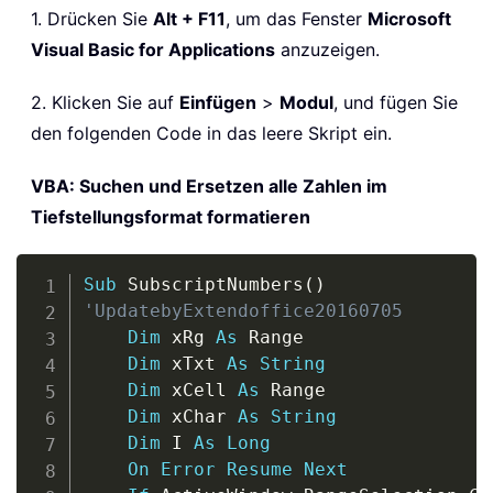
1. Drücken Sie
Alt + F11
, um das Fenster
Microsoft
Visual Basic for Applications
anzuzeigen.
2. Klicken Sie auf
Einfügen
>
Modul
, und fügen Sie
den folgenden Code in das leere Skript ein.
VBA: Suchen und Ersetzen alle Zahlen im
Tiefstellungsformat formatieren
Copy
Sub
 SubscriptNumbers
(
)
'UpdatebyExtendoffice20160705
Dim
 xRg 
As
 Range

Dim
 xTxt 
As
String
Dim
 xCell 
As
 Range

Dim
 xChar 
As
String
Dim
 I 
As
Long
On
Error
Resume
Next