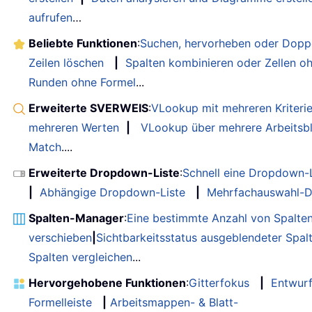
aufrufen
…
Beliebte Funktionen
:
Suchen, hervorheben oder Doppe
Zeilen löschen
|
Spalten kombinieren oder Zellen o
Runden ohne Formel
...
Erweiterte SVERWEIS
:
VLookup mit mehreren Kriteri
mehreren Werten
|
VLookup über mehrere Arbeitsbl
Match
....
Erweiterte Dropdown-Liste
:
Schnell eine Dropdown-L
|
Abhängige Dropdown-Liste
|
Mehrfachauswahl-D
Spalten-Manager
:
Eine bestimmte Anzahl von Spalte
verschieben
|
Sichtbarkeitsstatus ausgeblendeter Spal
Spalten vergleichen
...
Hervorgehobene Funktionen
:
Gitterfokus
|
Entwur
Formelleiste
|
Arbeitsmappen- & Blatt-