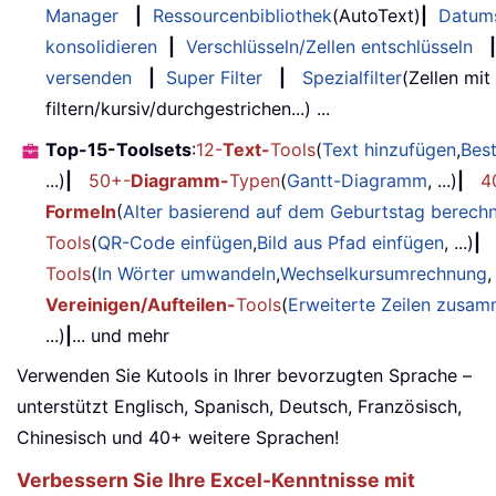
Manager
|
Ressourcenbibliothek
(AutoText)
|
Datum
konsolidieren
|
Verschlüsseln/Zellen entschlüsseln
|
versenden
|
Super Filter
|
Spezialfilter
(Zellen mit
filtern/kursiv/durchgestrichen...) ...
Top-15-Toolsets
:
12-
Text-
Tools
(
Text hinzufügen
,
Bes
...)
|
50+-
Diagramm-
Typen
(
Gantt-Diagramm
, ...)
|
4
Formeln
(
Alter basierend auf dem Geburtstag berech
Tools
(
QR-Code einfügen
,
Bild aus Pfad einfügen
, ...)
|
Tools
(
In Wörter umwandeln
,
Wechselkursumrechnung
,
Vereinigen/Aufteilen-
Tools
(
Erweiterte Zeilen zusa
...)
|
... und mehr
Verwenden Sie Kutools in Ihrer bevorzugten Sprache –
unterstützt Englisch, Spanisch, Deutsch, Französisch,
Chinesisch und 40+ weitere Sprachen!
Verbessern Sie Ihre Excel-Kenntnisse mit