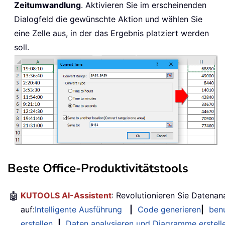
Zeitumwandlung
. Aktivieren Sie im erscheinenden
Dialogfeld die gewünschte Aktion und wählen Sie
eine Zelle aus, in der das Ergebnis platziert werden
soll.
Beste Office-Produktivitätstools
🤖
KUTOOLS AI-Assistent
: Revolutionieren Sie Datenan
auf:
Intelligente Ausführung
|
Code generieren
|
benu
erstellen
|
Daten analysieren und Diagramme erstell