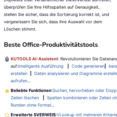
überprüfen Sie Ihre Hilfsspalten auf Genauigkeit,
stellen Sie sicher, dass die Sortierung korrekt ist, und
vergewissern Sie sich, dass Ihre Auswahl vor dem
Löschen stimmt.
Beste Office-Produktivitätstools
🤖
KUTOOLS AI-Assistent
: Revolutionieren Sie Datenan
auf:
Intelligente Ausführung
|
Code generieren
|
benu
erstellen
|
Daten analysieren und Diagramme erstell
aufrufen
…
Beliebte Funktionen
:
Suchen, hervorheben oder Doppe
Zeilen löschen
|
Spalten kombinieren oder Zellen o
Runden ohne Formel
...
Erweiterte SVERWEIS
:
VLookup mit mehreren Kriteri