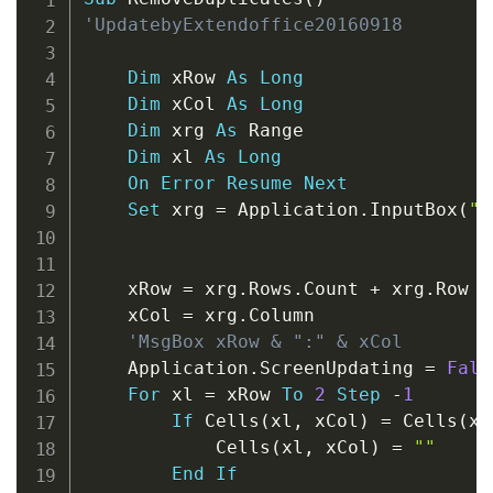
'UpdatebyExtendoffice20160918
Dim
 xRow 
As
Long
Dim
 xCol 
As
Long
Dim
 xrg 
As
 Range

Dim
 xl 
As
Long
On
Error
Resume
Next
Set
 xrg 
=
 Application
.
InputBox
(
"S
                                    A
    xRow 
=
 xrg
.
Rows
.
Count 
+
 xrg
.
Row 
-
    xCol 
=
 xrg
.
Column

'MsgBox xRow & ":" & xCol
    Application
.
ScreenUpdating 
=
Fals
For
 xl 
=
 xRow 
To
2
Step
-
1
If
 Cells
(
xl
,
 xCol
)
=
 Cells
(
xl
            Cells
(
xl
,
 xCol
)
=
""
End
If