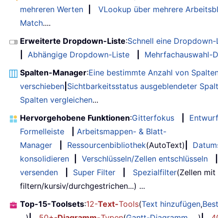
mehreren Werten
|
VLookup über mehrere Arbeitsbl
Match
....
Erweiterte Dropdown-Liste
:
Schnell eine Dropdown-L
|
Abhängige Dropdown-Liste
|
Mehrfachauswahl-D
Spalten-Manager
:
Eine bestimmte Anzahl von Spalte
verschieben
|
Sichtbarkeitsstatus ausgeblendeter Spal
Spalten vergleichen
...
Hervorgehobene Funktionen
:
Gitterfokus
|
Entwur
Formelleiste
|
Arbeitsmappen- & Blatt-
Manager
|
Ressourcenbibliothek
(AutoText)
|
Datum
konsolidieren
|
Verschlüsseln/Zellen entschlüsseln
|
versenden
|
Super Filter
|
Spezialfilter
(Zellen mit
filtern/kursiv/durchgestrichen...) ...
Top-15-Toolsets
:
12-
Text-
Tools
(
Text hinzufügen
,
Bes
...)
|
50+-
Diagramm-
Typen
(
Gantt-Diagramm
, ...)
|
4