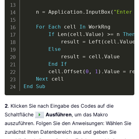
    n 
=
 Application
.
InputBox
(
"Enter n
For
Each
 cell 
In
 WorkRng

If
 Len
(
cell
.
Value
)
>
=
 n 
Then
            result 
=
 Left
(
cell
.
Value
,
Else
            result 
=
 cell
.
Value

End
If
        cell
.
Offset
(
0
,
1
)
.
Value 
=
 res
Next
End
Sub
2
. Klicken Sie nach Eingabe des Codes auf die
Schaltfläche
Ausführen
, um das Makro
auszuführen. Folgen Sie den Anweisungen: Wählen Sie
zunächst Ihren Datenbereich aus und geben Sie