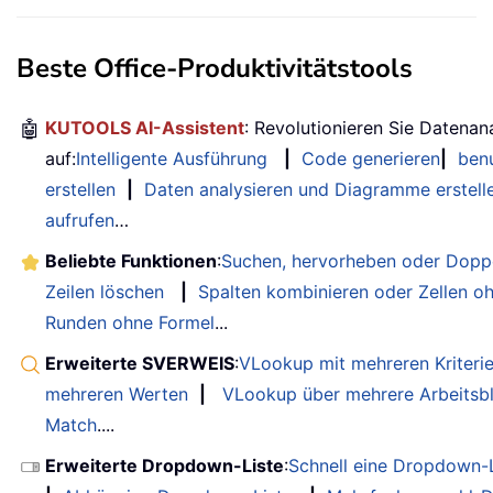
Beste Office-Produktivitätstools
🤖
KUTOOLS AI-Assistent
: Revolutionieren Sie Datenan
auf:
Intelligente Ausführung
|
Code generieren
|
benu
erstellen
|
Daten analysieren und Diagramme erstell
aufrufen
…
Beliebte Funktionen
:
Suchen, hervorheben oder Doppe
Zeilen löschen
|
Spalten kombinieren oder Zellen o
Runden ohne Formel
...
Erweiterte SVERWEIS
:
VLookup mit mehreren Kriteri
mehreren Werten
|
VLookup über mehrere Arbeitsbl
Match
....
Erweiterte Dropdown-Liste
:
Schnell eine Dropdown-L