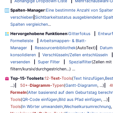
|
Abhängige Dropdown-Liste
|
Mehrfachauswahl-D
Spalten-Manager
:
Eine bestimmte Anzahl von Spalte
verschieben
|
Sichtbarkeitsstatus ausgeblendeter Spal
Spalten vergleichen
...
Hervorgehobene Funktionen
:
Gitterfokus
|
Entwur
Formelleiste
|
Arbeitsmappen- & Blatt-
Manager
|
Ressourcenbibliothek
(AutoText)
|
Datum
konsolidieren
|
Verschlüsseln/Zellen entschlüsseln
|
versenden
|
Super Filter
|
Spezialfilter
(Zellen mit
filtern/kursiv/durchgestrichen...) ...
Top-15-Toolsets
:
12-
Text-
Tools
(
Text hinzufügen
,
Bes
...)
|
50+-
Diagramm-
Typen
(
Gantt-Diagramm
, ...)
|
4
Formeln
(
Alter basierend auf dem Geburtstag berech
Tools
(
QR-Code einfügen
,
Bild aus Pfad einfügen
, ...)
|
Tools
(
In Wörter umwandeln
,
Wechselkursumrechnung
,