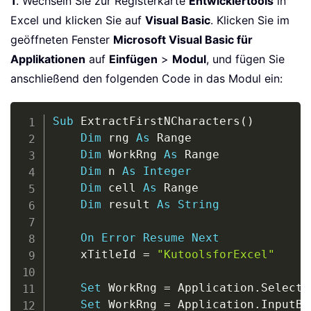
1
. Wechseln Sie zur Registerkarte
Entwicklertools
in
Excel und klicken Sie auf
Visual Basic
. Klicken Sie im
geöffneten Fenster
Microsoft Visual Basic für
Applikationen
auf
Einfügen
>
Modul
, und fügen Sie
anschließend den folgenden Code in das Modul ein:
Copy
Sub
 ExtractFirstNCharacters
(
)
Dim
 rng 
As
 Range

Dim
 WorkRng 
As
 Range

Dim
 n 
As
Integer
Dim
 cell 
As
 Range

Dim
 result 
As
String
On
Error
Resume
Next
    xTitleId 
=
"KutoolsforExcel"
Set
 WorkRng 
=
 Application
.
Selectio
Set
 WorkRng 
=
 Application
.
InputBo