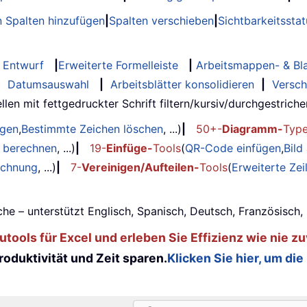
 Spalten hinzufügen
|
Spalten verschieben
|
Sichtbarkeitssta
Entwurf
|
Erweiterte Formelleiste
|
Arbeitsmappen- & Bla
|
Datumsauswahl
|
Arbeitsblätter konsolidieren
|
Versch
llen mit fettgedruckter Schrift filtern/kursiv/durchgestrichen..
ügen
,
Bestimmte Zeichen löschen
, ...)
|
50+-
Diagramm-
Typ
g berechnen
, ...)
|
19-
Einfüge-
Tools
(
QR-Code einfügen
,
Bild
echnung
, ...)
|
7-
Vereinigen/Aufteilen-
Tools
(
Erweiterte Ze
he – unterstützt Englisch, Spanisch, Deutsch, Französisch
tools für Excel und erleben Sie Effizienz wie nie zu
oduktivität und Zeit sparen.
Klicken Sie hier, um die