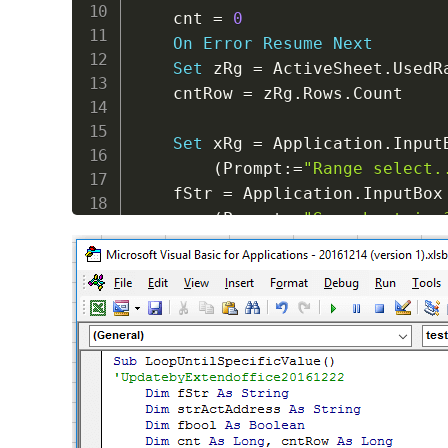
    cnt 
=
0
On
Error
Resume
Next
Set
 zRg 
=
 ActiveSheet
.
UsedRa
    cntRow 
=
 zRg
.
Rows
.
Count

Set
 xRg 
=
 Application
.
Input
(
Prompt
:
=
"Range select.
    fStr 
=
 Application
.
InputBox
(
Prompt
:
=
"Search string
    Application
.
ScreenUpdating 
For
Each
 yRg 
In
 xRg

If
 yRg
.
Row 
>
 cntRow 
The
            MsgBox 
"Value not f
            Application
.
ScreenU
Exit
Sub
End
If
If
 yRg
.
Value2 
=
 fStr 
Th