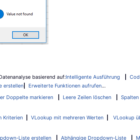
 Datenanalyse basierend auf:
Intelligente Ausführung
|
Cod
 erstellen
|
Erweiterte Funktionen aufrufen
…
er Doppelte markieren
|
Leere Zeilen löschen
|
Spalten
 Kriterien
|
VLookup mit mehreren Werten
|
VLookup üb
opdown-Liste erstellen
|
Abhängige Dropdown-Liste
|
M