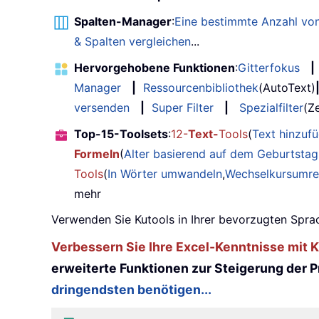
Spalten-Manager
:
Eine bestimmte Anzahl von
& Spalten vergleichen
...
Hervorgehobene Funktionen
:
Gitterfokus
|
Manager
|
Ressourcenbibliothek
(AutoText)
versenden
|
Super Filter
|
Spezialfilter
(Ze
Top-15-Toolsets
:
12-
Text-
Tools
(
Text hinzuf
Formeln
(
Alter basierend auf dem Geburtsta
Tools
(
In Wörter umwandeln
,
Wechselkursumr
mehr
Verwenden Sie Kutools in Ihrer bevorzugten Sprac
Verbessern Sie Ihre Excel-Kenntnisse mit Ku
erweiterte Funktionen zur Steigerung der Pr
dringendsten benötigen...