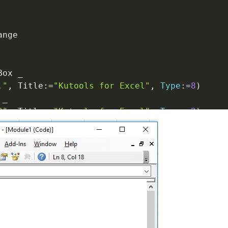
nge

Box 
_
."
,
 Title
:
=
"Kutools for Excel"
,
Type
:
=
8
)
 
_
?"
,
 Title
:
=
"Kutools for Excel"
,
Type
:
=
2
)
=
False
n
ound "
,
 vbInformation
,
"Kutools for Excel"
pdating 
=
True
en