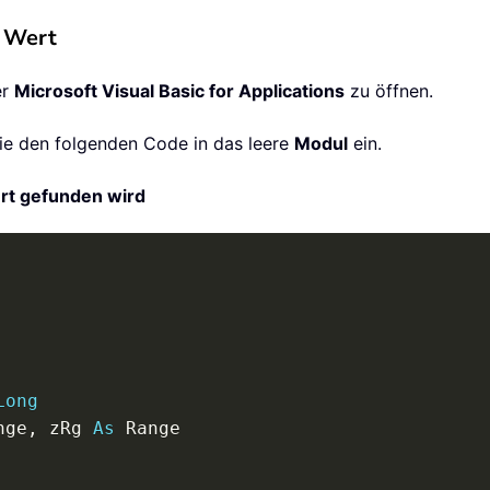
n Wert
er
Microsoft Visual Basic for Applications
zu öffnen.
Sie den folgenden Code in das leere
Modul
ein.
ert gefunden wird
Long
nge
,
 zRg 
As
 Range
