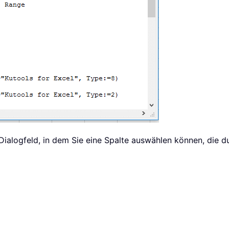
pdating 
=
True
.
Address

 in cell "
&
 strActAddress
,
 vbInformation
,
"K
 Dialogfeld, in dem Sie eine Spalte auswählen können, die d
 "
,
 vbInformation
,
"Kutools for Excel"
=
True