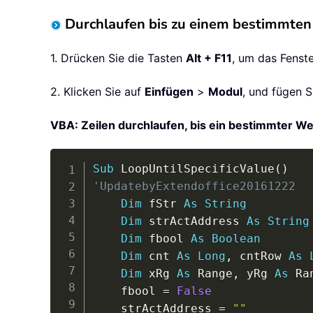
Durchlaufen bis zu einem bestimmte
1. Drücken Sie die Tasten
Alt + F11
, um das Fenst
2. Klicken Sie auf
Einfügen
>
Modul
, und fügen 
VBA: Zeilen durchlaufen, bis ein bestimmter W
Sub
 LoopUntilSpecificValue
(
)
'UpdatebyExtendoffice20161222
Dim
 fStr 
As
String
Dim
 strActAddress 
As
String
Dim
 fbool 
As
Boolean
Dim
 cnt 
As
Long
,
 cntRow 
As
Dim
 xRg 
As
 Range
,
 yRg 
As
 Ra
    fbool 
=
False
    strActAddress 
=
""