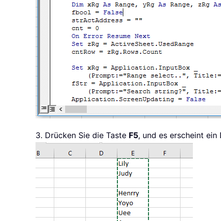
            Application
.
ScreenU
            yRg
.
Activate

            fbool 
=
True
            strActAddress 
=
 yRg
            MsgBox 
"Value found
Exit
Sub
Else
            cnt 
=
 cnt 
+
1
End
If
3. Drücken Sie die Taste
F5
, und es erscheint ein
Next
 yRg

If
 cnt 
=
 xRg
.
Count 
Then
        MsgBox 
"Value not found
End
If
    Application
.
ScreenUpdating 
End
Sub