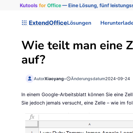
Kutools
for
Office
— Eine Lösung, fünf leistungss
ExtendOffice
Lösungen
Herunterlad
Wie teilt man eine Z
auf?
Autor
Xiaoyang
•
Änderungsdatum
2024-09-24
In einem Google-Arbeitsblatt können Sie eine Zell
Sie jedoch jemals versucht, eine Zelle – wie im f