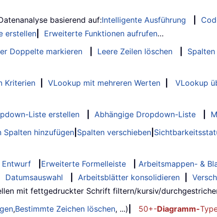
 Datenanalyse basierend auf:
Intelligente Ausführung
|
Cod
 erstellen
|
Erweiterte Funktionen aufrufen
…
er Doppelte markieren
|
Leere Zeilen löschen
|
Spalten
 Kriterien
|
VLookup mit mehreren Werten
|
VLookup üb
opdown-Liste erstellen
|
Abhängige Dropdown-Liste
|
M
 Spalten hinzufügen
|
Spalten verschieben
|
Sichtbarkeitssta
Entwurf
|
Erweiterte Formelleiste
|
Arbeitsmappen- & Bla
|
Datumsauswahl
|
Arbeitsblätter konsolidieren
|
Versch
llen mit fettgedruckter Schrift filtern/kursiv/durchgestrichen..
ügen
,
Bestimmte Zeichen löschen
, ...)
|
50+-
Diagramm-
Typ