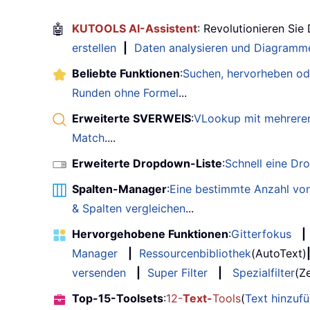
🤖
KUTOOLS AI-Assistent
: Revolutionieren Sie
erstellen
|
Daten analysieren und Diagramme
Beliebte Funktionen
:
Suchen, hervorheben od
Runden ohne Formel
...
Erweiterte SVERWEIS
:
VLookup mit mehreren
Match
....
Erweiterte Dropdown-Liste
:
Schnell eine Dr
Spalten-Manager
:
Eine bestimmte Anzahl von
& Spalten vergleichen
...
Hervorgehobene Funktionen
:
Gitterfokus
|
Manager
|
Ressourcenbibliothek
(AutoText)
versenden
|
Super Filter
|
Spezialfilter
(Ze
Top-15-Toolsets
:
12-
Text-
Tools
(
Text hinzuf