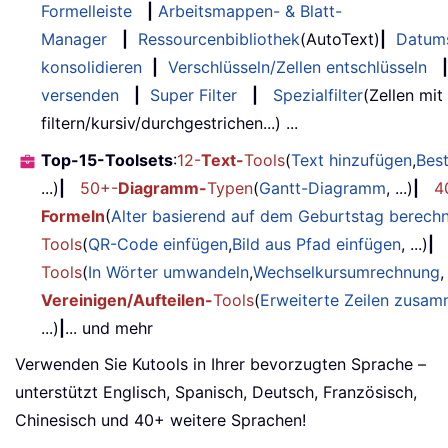
Formelleiste
|
Arbeitsmappen- & Blatt-
Manager
|
Ressourcenbibliothek
(AutoText)
|
Datum
konsolidieren
|
Verschlüsseln/Zellen entschlüsseln
|
versenden
|
Super Filter
|
Spezialfilter
(Zellen mit
filtern/kursiv/durchgestrichen...) ...
Top-15-Toolsets
:
12-
Text-
Tools
(
Text hinzufügen
,
Bes
...)
|
50+-
Diagramm-
Typen
(
Gantt-Diagramm
, ...)
|
4
Formeln
(
Alter basierend auf dem Geburtstag berech
Tools
(
QR-Code einfügen
,
Bild aus Pfad einfügen
, ...)
|
Tools
(
In Wörter umwandeln
,
Wechselkursumrechnung
,
Vereinigen/Aufteilen-
Tools
(
Erweiterte Zeilen zusa
...)
|
... und mehr
Verwenden Sie Kutools in Ihrer bevorzugten Sprache –
unterstützt Englisch, Spanisch, Deutsch, Französisch,
Chinesisch und 40+ weitere Sprachen!