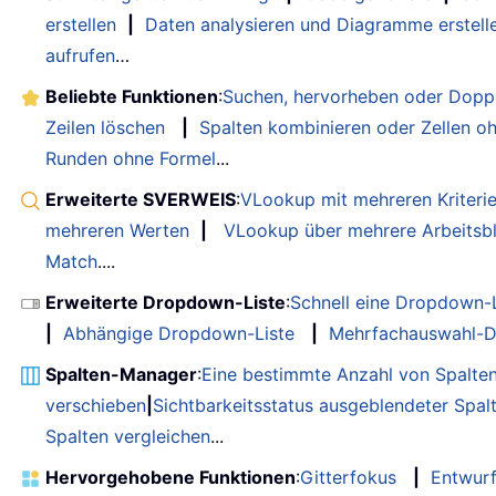
erstellen
|
Daten analysieren und Diagramme erstell
aufrufen
…
Beliebte Funktionen
:
Suchen, hervorheben oder Doppe
Zeilen löschen
|
Spalten kombinieren oder Zellen o
Runden ohne Formel
...
Erweiterte SVERWEIS
:
VLookup mit mehreren Kriteri
mehreren Werten
|
VLookup über mehrere Arbeitsbl
Match
....
Erweiterte Dropdown-Liste
:
Schnell eine Dropdown-L
|
Abhängige Dropdown-Liste
|
Mehrfachauswahl-D
Spalten-Manager
:
Eine bestimmte Anzahl von Spalte
verschieben
|
Sichtbarkeitsstatus ausgeblendeter Spal
Spalten vergleichen
...
Hervorgehobene Funktionen
:
Gitterfokus
|
Entwur