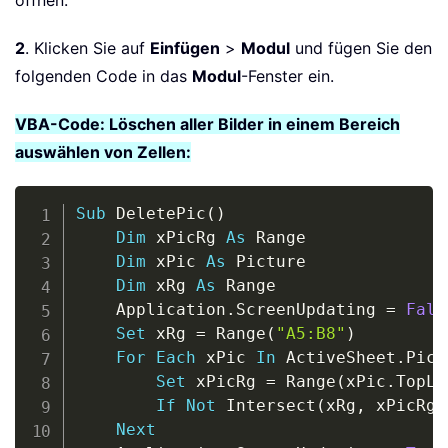
öffnen.
2
. Klicken Sie auf
Einfügen
>
Modul
und fügen Sie den
folgenden Code in das
Modul
-Fenster ein.
VBA-Code: Löschen aller Bilder in einem Bereich
auswählen von Zellen:
Copy
Sub
 DeletePic
(
)
Dim
 xPicRg 
As
 Range

Dim
 xPic 
As
 Picture

Dim
 xRg 
As
 Range

    Application
.
ScreenUpdating 
=
Fals
Set
 xRg 
=
 Range
(
"A5:B8"
)
For
Each
 xPic 
In
 ActiveSheet
.
Pict
Set
 xPicRg 
=
 Range
(
xPic
.
TopLe
If
Not
 Intersect
(
xRg
,
 xPicRg
)
Next