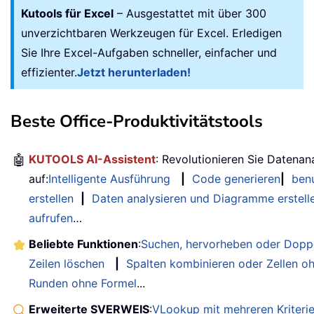
Kutools für Excel
– Ausgestattet mit über 300
unverzichtbaren Werkzeugen für Excel. Erledigen
Sie Ihre Excel-Aufgaben schneller, einfacher und
effizienter.
Jetzt herunterladen!
Beste Office-Produktivitätstools
🤖
KUTOOLS AI-Assistent
: Revolutionieren Sie Datenan
auf:
Intelligente Ausführung
|
Code generieren
|
benu
erstellen
|
Daten analysieren und Diagramme erstell
aufrufen
…
Beliebte Funktionen
:
Suchen, hervorheben oder Doppe
Zeilen löschen
|
Spalten kombinieren oder Zellen o
Runden ohne Formel
...
Erweiterte SVERWEIS
:
VLookup mit mehreren Kriteri