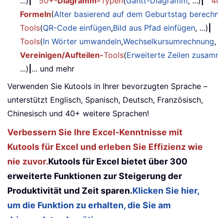
...)
|
50+-
Diagramm-
Typen
(
Gantt-Diagramm
, ...)
|
4
Formeln
(
Alter basierend auf dem Geburtstag berech
Tools
(
QR-Code einfügen
,
Bild aus Pfad einfügen
, ...)
|
Tools
(
In Wörter umwandeln
,
Wechselkursumrechnung
,
Vereinigen/Aufteilen-
Tools
(
Erweiterte Zeilen zusa
...)
|
... und mehr
Verwenden Sie Kutools in Ihrer bevorzugten Sprache –
unterstützt Englisch, Spanisch, Deutsch, Französisch,
Chinesisch und 40+ weitere Sprachen!
Verbessern Sie Ihre Excel-Kenntnisse mit
Kutools für Excel und erleben Sie Effizienz wie
nie zuvor.
Kutools für Excel bietet über 300
erweiterte Funktionen zur Steigerung der
Produktivität und Zeit sparen.
Klicken Sie hier,
um die Funktion zu erhalten, die Sie am