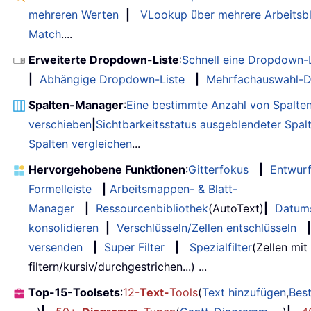
mehreren Werten
|
VLookup über mehrere Arbeitsbl
Match
....
Erweiterte Dropdown-Liste
:
Schnell eine Dropdown-L
|
Abhängige Dropdown-Liste
|
Mehrfachauswahl-D
Spalten-Manager
:
Eine bestimmte Anzahl von Spalte
verschieben
|
Sichtbarkeitsstatus ausgeblendeter Spal
Spalten vergleichen
...
Hervorgehobene Funktionen
:
Gitterfokus
|
Entwur
Formelleiste
|
Arbeitsmappen- & Blatt-
Manager
|
Ressourcenbibliothek
(AutoText)
|
Datum
konsolidieren
|
Verschlüsseln/Zellen entschlüsseln
|
versenden
|
Super Filter
|
Spezialfilter
(Zellen mit
filtern/kursiv/durchgestrichen...) ...
Top-15-Toolsets
:
12-
Text-
Tools
(
Text hinzufügen
,
Bes