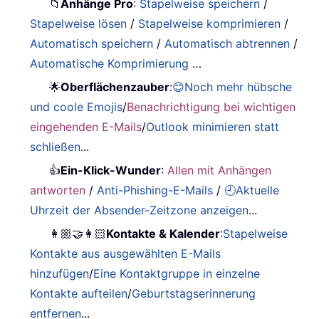
📁
Anhänge Pro
:
Stapelweise speichern
/
Stapelweise lösen
/
Stapelweise komprimieren
/
Automatisch speichern
/
Automatisch abtrennen
/
Automatische Komprimierung
…
🌟
Oberflächenzauber
:
😊Noch mehr hübsche
und coole Emojis
/
Benachrichtigung bei wichtigen
eingehenden E-Mails
/
Outlook minimieren statt
schließen
...
👍
Ein-Klick-Wunder
:
Allen mit Anhängen
antworten
/
Anti-Phishing-E-Mails
/
🕘Aktuelle
Uhrzeit der Absender-Zeitzone anzeigen
...
👩🏼‍🤝‍👩🏻
Kontakte & Kalender
:
Stapelweise
Kontakte aus ausgewählten E-Mails
hinzufügen
/
Eine Kontaktgruppe in einzelne
Kontakte aufteilen
/
Geburtstagserinnerung
entfernen
...