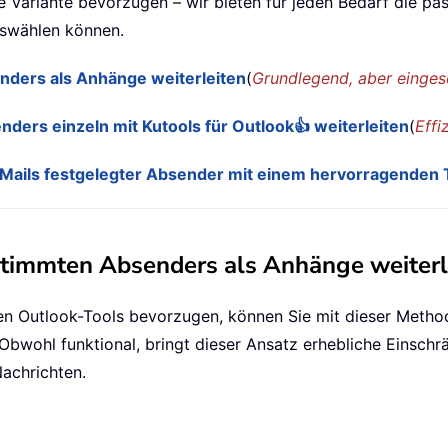
e Variante bevorzugen – wir bieten für jeden Bedarf die pas
uswählen können.
nders als Anhänge weiterleiten
(
Grundlegend, aber einges
ders einzeln mit Kutools für Outlook👍 weiterleiten
(
Effi
-Mails festgelegter Absender mit einem hervorragenden T
stimmten Absenders als Anhänge weiterl
ten Outlook-Tools bevorzugen, können Sie mit dieser Metho
 Obwohl funktional, bringt dieser Ansatz erhebliche Einsch
Nachrichten.