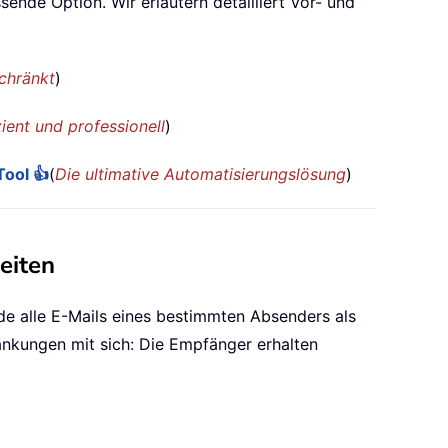
sende Option. Wir erläutern detailliert Vor- und
chränkt
)
zient und professionell
)
ool 👍
(
Die ultimative Automatisierungslösung
)
eiten
de alle E-Mails eines bestimmten Absenders als
ränkungen mit sich: Die Empfänger erhalten