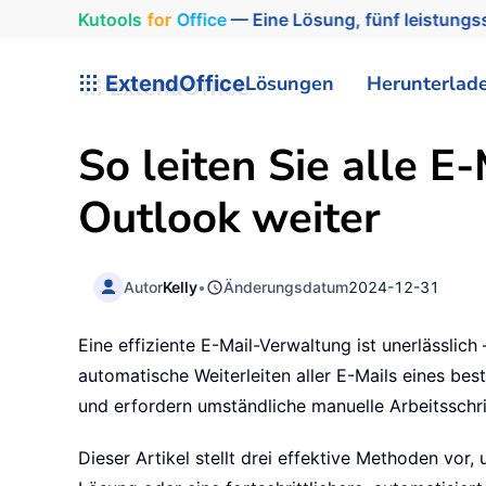
Kutools
for
Office
— Eine Lösung, fünf leistungss
ExtendOffice
Lösungen
Herunterlad
So leiten Sie alle 
Outlook weiter
Autor
Kelly
•
Änderungsdatum
2024-12-31
Eine effiziente E-Mail-Verwaltung ist unerlässlic
automatische Weiterleiten aller E-Mails eines be
und erfordern umständliche manuelle Arbeitsschri
Dieser Artikel stellt drei effektive Methoden vor