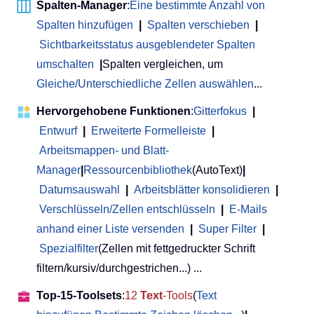
Spalten-Manager
:
Eine bestimmte Anzahl von
Spalten hinzufügen
|
Spalten verschieben
|
Sichtbarkeitsstatus ausgeblendeter Spalten
umschalten
|
Spalten vergleichen, um
Gleiche/Unterschiedliche Zellen auswählen
...
Hervorgehobene Funktionen
:
Gitterfokus
|
Entwurf
|
Erweiterte Formelleiste
|
Arbeitsmappen- und Blatt-
Manager
|
Ressourcenbibliothek
(AutoText)
|
Datumsauswahl
|
Arbeitsblätter konsolidieren
|
Verschlüsseln/Zellen entschlüsseln
|
E-Mails
anhand einer Liste versenden
|
Super Filter
|
Spezialfilter
(Zellen mit fettgedruckter Schrift
filtern/kursiv/durchgestrichen...) ...
Top-15-Toolsets
:
12
Text
-Tools
(
Text