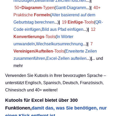
hinzufügen
,
Bestimmte Zeichen löschen
...)
|
50+
Diagramm
-Typen
(
Gantt-Diagramm
...)
|
40+
Praktische
Formeln
(
Alter basierend auf dem
Geburtstag berechnen
...)
|
19
Einfüge
-Tools
(
QR-
Code einfügen
,
Bild aus Pfad einfügen
...)
|
12
Konvertierungs
-Tools
(
In Wörter
umwandeln
,
Wechselkursumrechnung
...)
|
7
Vereinigen/Aufteilen
-Tools
(
Erweiterte Zeilen
zusammenführen
,
Excel-Zellen aufteilen
...)
|
... und
mehr
Verwenden Sie Kutools in Ihrer bevorzugten Sprache –
unterstützt Englisch, Spanisch, Deutsch, Französisch,
Chinesisch und 40+ weitere!
Kutools für Excel bietet über 300
Funktionen,
damit das, was Sie benötigen, nur
einen Klick entfernt ist...