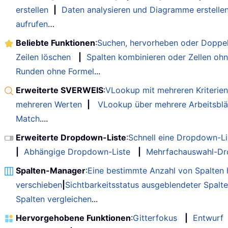
erstellen
|
Daten analysieren und Diagramme erstelle
aufrufen
…
Beliebte Funktionen
:
Suchen, hervorheben oder Doppel
Zeilen löschen
|
Spalten kombinieren oder Zellen ohn
Runden ohne Formel
...
Erweiterte SVERWEIS
:
VLookup mit mehreren Kriterien
mehreren Werten
|
VLookup über mehrere Arbeitsblä
Match
....
Erweiterte Dropdown-Liste
:
Schnell eine Dropdown-Lis
|
Abhängige Dropdown-Liste
|
Mehrfachauswahl-Dr
Spalten-Manager
:
Eine bestimmte Anzahl von Spalten 
verschieben
|
Sichtbarkeitsstatus ausgeblendeter Spalt
Spalten vergleichen
...
Hervorgehobene Funktionen
:
Gitterfokus
|
Entwurf