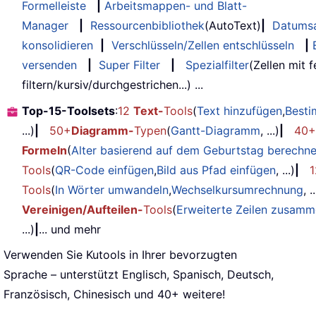
Formelleiste
|
Arbeitsmappen- und Blatt-
Manager
|
Ressourcenbibliothek
(AutoText)
|
Datums
konsolidieren
|
Verschlüsseln/Zellen entschlüsseln
|
versenden
|
Super Filter
|
Spezialfilter
(Zellen mit 
filtern/kursiv/durchgestrichen...) ...
Top-15-Toolsets
:
12
Text-
Tools
(
Text hinzufügen
,
Besti
...)
|
50+
Diagramm-
Typen
(
Gantt-Diagramm
, ...)
|
40+
Formeln
(
Alter basierend auf dem Geburtstag berechn
Tools
(
QR-Code einfügen
,
Bild aus Pfad einfügen
, ...)
|
Tools
(
In Wörter umwandeln
,
Wechselkursumrechnung
, ..
Vereinigen/Aufteilen-
Tools
(
Erweiterte Zeilen zusamm
...)
|
... und mehr
Verwenden Sie Kutools in Ihrer bevorzugten
Sprache – unterstützt Englisch, Spanisch, Deutsch,
Französisch, Chinesisch und 40+ weitere!