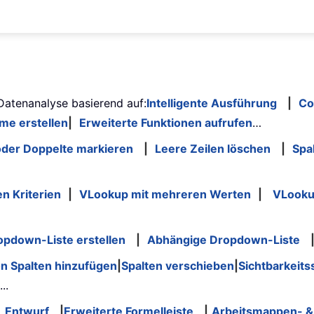
 Datenanalyse basierend auf:
Intelligente Ausführung
|
Co
me erstellen
|
Erweiterte Funktionen aufrufen
…
der Doppelte markieren
|
Leere Zeilen löschen
|
Spa
n Kriterien
|
VLookup mit mehreren Werten
|
VLooku
opdown-Liste erstellen
|
Abhängige Dropdown-Liste
n Spalten hinzufügen
|
Spalten verschieben
|
Sichtbarkeits
...
Entwurf
|
Erweiterte Formelleiste
|
Arbeitsmappen- & 