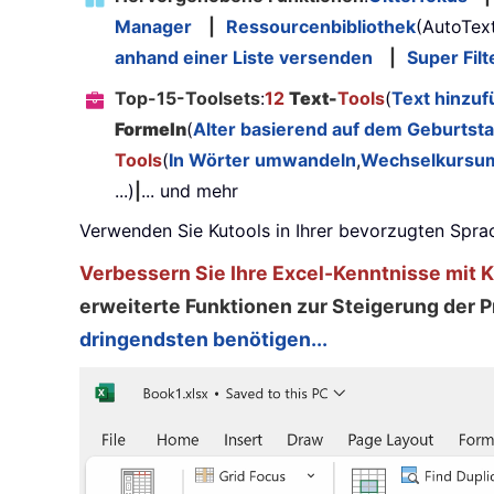
Manager
|
Ressourcenbibliothek
(AutoTex
anhand einer Liste versenden
|
Super Filt
Top-15-Toolsets
:
12
Text-
Tools
(
Text hinzu
Formeln
(
Alter basierend auf dem Geburtst
Tools
(
In Wörter umwandeln
,
Wechselkursu
...)
|
... und mehr
Verwenden Sie Kutools in Ihrer bevorzugten Sprac
Verbessern Sie Ihre Excel-Kenntnisse mit Ku
erweiterte Funktionen zur Steigerung der Pr
dringendsten benötigen...