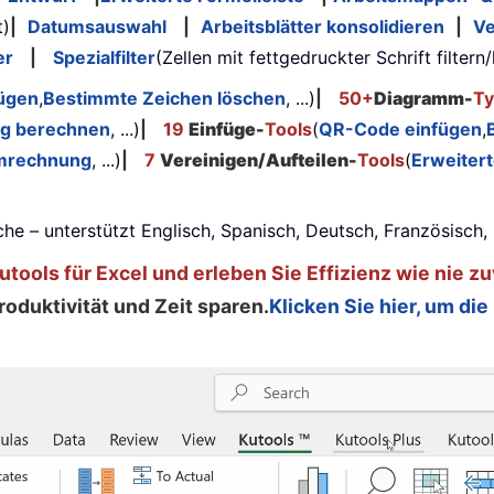
t)
|
Datumsauswahl
|
Arbeitsblätter konsolidieren
|
Ve
er
|
Spezialfilter
(Zellen mit fettgedruckter Schrift filtern/
fügen
,
Bestimmte Zeichen löschen
, ...)
|
50+
Diagramm-
T
ag berechnen
, ...)
|
19
Einfüge-
Tools
(
QR-Code einfügen
,
mrechnung
, ...)
|
7
Vereinigen/Aufteilen-
Tools
(
Erweiter
he – unterstützt Englisch, Spanisch, Deutsch, Französisch
tools für Excel und erleben Sie Effizienz wie nie zu
oduktivität und Zeit sparen.
Klicken Sie hier, um die