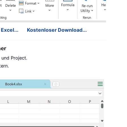
Excel...
Kostenloser Download...
her
 und Project.
ern.