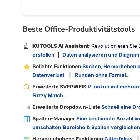
Beste Office-Produktivitätstools
🤖
KUTOOLS AI Assistent
: Revolutionieren Sie
erstellen
|
Daten analysieren und Diagram
Beliebte Funktionen
:
Suchen, Hervorheben o
Datenverlust
|
Runden ohne Formel
...
Erweiterte SVERWEIS
:
VLookup mit mehrere
Fuzzy Match
....
Erweiterte Dropdown-Liste
:
Schnell eine Dr
Spalten-Manager
:
Eine bestimmte Anzahl vo
umschalten
|
Bereiche & Spalten vergleichen
Hervorgehobene Funktionen
:
Gitterfokus
|