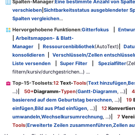
Spalten-Manager
:
Eine bestimmte Anzahl von Spalt
verschieben
|
Sichtbarkeitsstatus ausgeblendeter S
Spalten vergleichen
...
Hervorgehobene Funktionen
:
Gitterfokus
|
Entwur
|
Arbeitsmappen- & Blatt-
Manager
|
Ressourcenbibliothek
(AutoText)
|
Dat
konsolidieren
|
Verschlüsseln/Zellen entschlüssel
Liste versenden
|
Super Filter
|
Spezialfilter
(Ze
filtern/kursiv/durchgestrichen...) ...
Top-15-Toolsets
:
12
Text-
Tools
(
Text hinzufügen
,
Be
...)
|
50+
Diagramm-
Typen
(
Gantt-Diagramm
, ...)
|
4
basierend auf dem Geburtstag berechnen
, ...)
|
19
einfügen
,
Bild aus Pfad einfügen
, ...)
|
12
Konvertier
umwandeln
,
Wechselkursumrechnung
, ...)
|
7
Verei
Tools
(
Erweiterte Zeilen zusammenführen
,
Zellen au