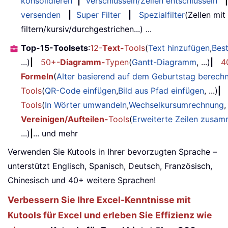
konsolidieren
|
Verschlüsseln/Zellen entschlüsseln
|
versenden
|
Super Filter
|
Spezialfilter
(Zellen mit
filtern/kursiv/durchgestrichen...) ...
Top-15-Toolsets
:
12-
Text-
Tools
(
Text hinzufügen
,
Bes
...)
|
50+-
Diagramm-
Typen
(
Gantt-Diagramm
, ...)
|
4
Formeln
(
Alter basierend auf dem Geburtstag berech
Tools
(
QR-Code einfügen
,
Bild aus Pfad einfügen
, ...)
|
Tools
(
In Wörter umwandeln
,
Wechselkursumrechnung
,
Vereinigen/Aufteilen-
Tools
(
Erweiterte Zeilen zusa
...)
|
... und mehr
Verwenden Sie Kutools in Ihrer bevorzugten Sprache –
unterstützt Englisch, Spanisch, Deutsch, Französisch,
Chinesisch und 40+ weitere Sprachen!
Verbessern Sie Ihre Excel-Kenntnisse mit
Kutools für Excel und erleben Sie Effizienz wie