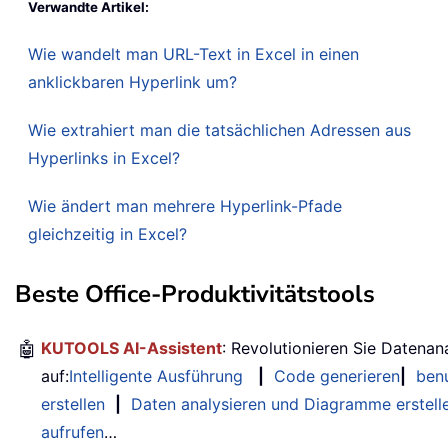
Verwandte Artikel:
Wie wandelt man URL-Text in Excel in einen
anklickbaren Hyperlink um?
Wie extrahiert man die tatsächlichen Adressen aus
Hyperlinks in Excel?
Wie ändert man mehrere Hyperlink-Pfade
gleichzeitig in Excel?
Beste Office-Produktivitätstools
🤖
KUTOOLS AI-Assistent
: Revolutionieren Sie Datenan
auf:
Intelligente Ausführung
|
Code generieren
|
benu
erstellen
|
Daten analysieren und Diagramme erstell
aufrufen
…