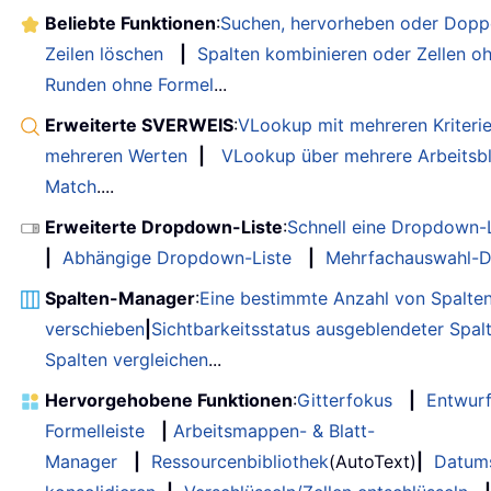
Beliebte Funktionen
:
Suchen, hervorheben oder Doppe
Zeilen löschen
|
Spalten kombinieren oder Zellen o
Runden ohne Formel
...
Erweiterte SVERWEIS
:
VLookup mit mehreren Kriteri
mehreren Werten
|
VLookup über mehrere Arbeitsbl
Match
....
Erweiterte Dropdown-Liste
:
Schnell eine Dropdown-L
|
Abhängige Dropdown-Liste
|
Mehrfachauswahl-D
Spalten-Manager
:
Eine bestimmte Anzahl von Spalte
verschieben
|
Sichtbarkeitsstatus ausgeblendeter Spal
Spalten vergleichen
...
Hervorgehobene Funktionen
:
Gitterfokus
|
Entwur
Formelleiste
|
Arbeitsmappen- & Blatt-
Manager
|
Ressourcenbibliothek
(AutoText)
|
Datum