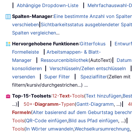
|
Abhängige Dropdown-Liste
|
Mehrfachauswahl-D
Spalten-Manager
:
Eine bestimmte Anzahl von Spalte
verschieben
|
Sichtbarkeitsstatus ausgeblendeter Spal
Spalten vergleichen
...
Hervorgehobene Funktionen
:
Gitterfokus
|
Entwur
Formelleiste
|
Arbeitsmappen- & Blatt-
Manager
|
Ressourcenbibliothek
(AutoText)
|
Datum
konsolidieren
|
Verschlüsseln/Zellen entschlüsseln
|
versenden
|
Super Filter
|
Spezialfilter
(Zellen mit
filtern/kursiv/durchgestrichen...) ...
Top-15-Toolsets
:
12-
Text-
Tools
(
Text hinzufügen
,
Bes
...)
|
50+-
Diagramm-
Typen
(
Gantt-Diagramm
, ...)
|
4
Formeln
(
Alter basierend auf dem Geburtstag berech
Tools
(
QR-Code einfügen
,
Bild aus Pfad einfügen
, ...)
|
Tools
(
In Wörter umwandeln
,
Wechselkursumrechnung
,