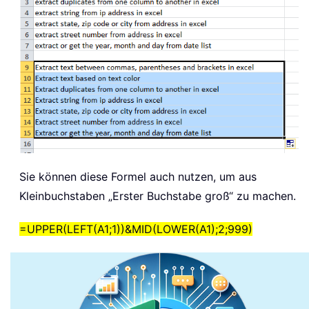
Sie können diese Formel auch nutzen, um aus
Kleinbuchstaben „Erster Buchstabe groß“ zu machen.
=UPPER(LEFT(A1;1))&MID(LOWER(A1);2;999)