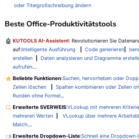
oder Titelgroßschreibung ändern
Beste Office-Produktivitätstools
🤖
KUTOOLS AI-Assistent
: Revolutionieren Sie Datenan
auf:
Intelligente Ausführung
|
Code generieren
|
benu
erstellen
|
Daten analysieren und Diagramme erstell
aufrufen
…
Beliebte Funktionen
:
Suchen, hervorheben oder Doppe
Zeilen löschen
|
Spalten kombinieren oder Zellen o
Runden ohne Formel
...
Erweiterte SVERWEIS
:
VLookup mit mehreren Kriteri
mehreren Werten
|
VLookup über mehrere Arbeitsbl
Match
....
Erweiterte Dropdown-Liste
:
Schnell eine Dropdown-L