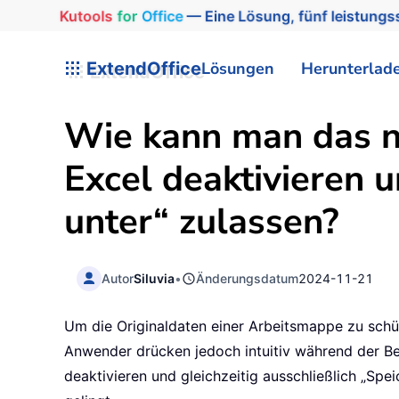
Kutools
for
Office
— Eine Lösung, fünf leistungss
ExtendOffice
Lösungen
Herunterlad
Wie kann man das n
Excel deaktivieren u
unter“ zulassen?
Autor
Siluvia
•
Änderungsdatum
2024-11-21
Um die Originaldaten einer Arbeitsmappe zu schüt
Anwender drücken jedoch intuitiv während der B
deaktivieren und gleichzeitig ausschließlich „Spe