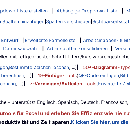
opdown-Liste erstellen
|
Abhängige Dropdown-Liste
|
M
 Spalten hinzufügen
|
Spalten verschieben
|
Sichtbarkeitssta
Entwurf
|
Erweiterte Formelleiste
|
Arbeitsmappen- & Bla
|
Datumsauswahl
|
Arbeitsblätter konsolidieren
|
Versch
llen mit fettgedruckter Schrift filtern/kursiv/durchgestrichen..
ügen
,
Bestimmte Zeichen löschen
, ...)
|
50+-
Diagramm-
Typ
g berechnen
, ...)
|
19-
Einfüge-
Tools
(
QR-Code einfügen
,
Bild
echnung
, ...)
|
7-
Vereinigen/Aufteilen-
Tools
(
Erweiterte Ze
he – unterstützt Englisch, Spanisch, Deutsch, Französisch
tools für Excel und erleben Sie Effizienz wie nie zu
oduktivität und Zeit sparen.
Klicken Sie hier, um die