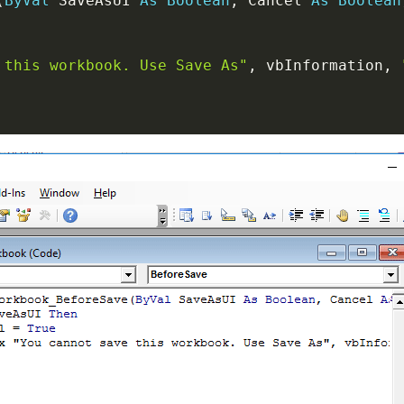
(
ByVal
 SaveAsUI 
As
Boolean
,
 Cancel 
As
Boolean
 this workbook. Use Save As"
,
 vbInformation
,