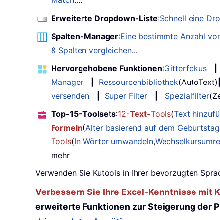
Match
....
Erweiterte Dropdown-Liste
:
Schnell eine Dr
Spalten-Manager
:
Eine bestimmte Anzahl von
& Spalten vergleichen
...
Hervorgehobene Funktionen
:
Gitterfokus
|
Manager
|
Ressourcenbibliothek
(AutoText)
versenden
|
Super Filter
|
Spezialfilter
(Ze
Top-15-Toolsets
:
12-
Text-
Tools
(
Text hinzuf
Formeln
(
Alter basierend auf dem Geburtsta
Tools
(
In Wörter umwandeln
,
Wechselkursumr
mehr
Verwenden Sie Kutools in Ihrer bevorzugten Sprac
Verbessern Sie Ihre Excel-Kenntnisse mit Ku
erweiterte Funktionen zur Steigerung der Pr