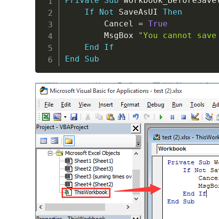
Private
Sub
 Workbook_BeforeSave
If
Not
 SaveAsUI 
Then
        Cancel 
=
True
        MsgBox 
"You cannot save
End
If
End
Sub